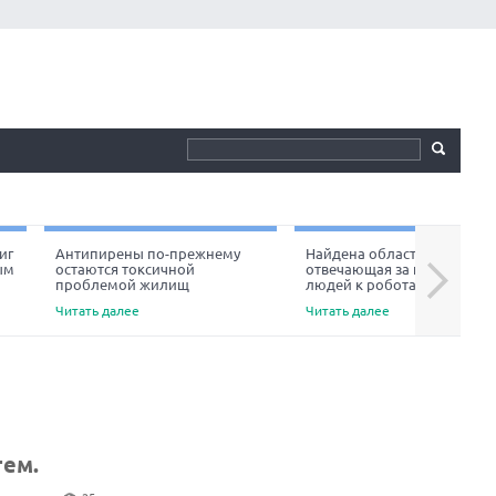
иг
Антипирены по-прежнему
Найдена область мозга,
ым
остаются токсичной
отвечающая за неприязнь
Next
проблемой жилищ
людей к роботам
Читать далее
Читать далее
тем.