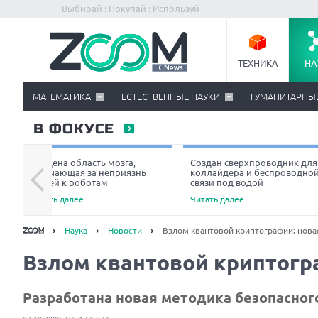
Выбирай : Покупай : Используй
ТЕХНИКА
НА
МАТЕМАТИКА
ЕСТЕСТВЕННЫЕ НАУКИ
ГУМАНИТАРНЫ
В ФОКУСЕ
Найдена область мозга,
Создан сверхпроводник для
отвечающая за неприязнь
коллайдера и беспроводно
людей к роботам
связи под водой
Читать далее
Читать далее
Наука
Новости
Взлом квантовой криптографии: нова
Взлом квантовой криптогр
Разработана новая методика безопасног