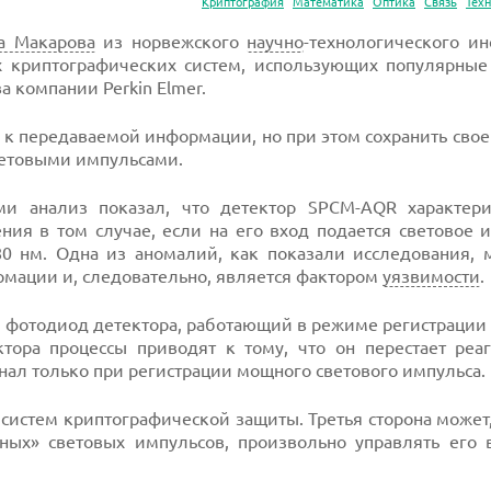
Криптография
Математика
Оптика
Связь
Тех
а Макарова
из норвежского
научно
-технологического инс
 криптографических систем, использующих популярные
 компании Perkin Elmer.
 к передаваемой информации, но при этом сохранить свое
товыми импульсами.
и анализ показал, что детектор SPCM-AQR характери
я в том случае, если на его вход подается световое и
0 нм. Одна из аномалий, как показали исследования, 
мации и, следовательно, является фактором
уязвимости
.
й фотодиод детектора, работающий в режиме регистраци
тора процессы приводят к тому, что он перестает реаг
нал только при регистрации мощного светового импульса.
систем криптографической защиты. Третья сторона может
ных» световых импульсов, произвольно управлять его