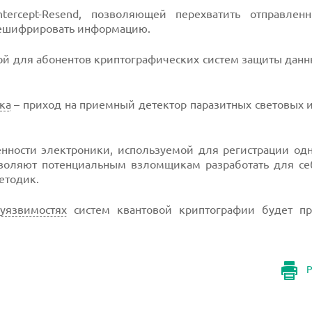
tercept-Resend, позволяющей перехватить отправлен
ешифрировать информацию.
ой для абонентов криптографических систем защиты данны
ка
– приход на приемный детектор паразитных световых 
енности электроники, используемой для регистрации од
воляют потенциальным взломщикам разработать для с
етодик.
и
уязвимостях
систем квантовой криптографии будет пр
Р