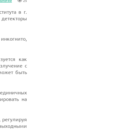
нологии
25
титута в г.
 детекторы
 инкогнито,
зуется как
злучение с
может быть
и единичных
ировать на
, регулируя
 выходными