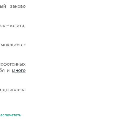
ный заново
х – кстати,
импульсов с
нофотонных
ебя и
много
едставлена
аспечатать