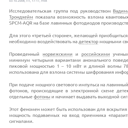
03.10.2008, ПТ, 17:17, Мск
Исследовательская группа под руководством
Вадим
Трондхейм
показала возможность взлома квантовых
SPCM-AQR на базе лавинных фотодиодов производства
Для этого «третьей стороне», желающей приобщиться
необходимо воздействовать на
детектор
мощными све
Проведенный
норвежскими
и
российскими
ученым
минимум четырьмя вариантами аномального поведени
пиковой мощностью 1 – 10 мВт и длиной волны 78
использована для взлома системы шифрования инфор
При подаче мощного светового импульса на лавинны
фотонов, происходящие в электронной схеме детек
отдельные
фотоны
и начинает выдавать выходной сиг
Этот феномен может быть использован для вскрытия 
мощность подаваемых на вход приемника «паразит
сигналами.