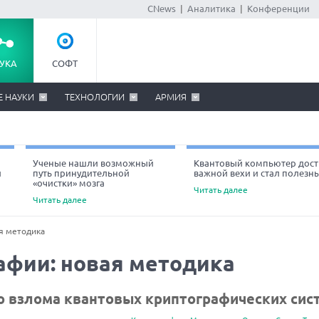
CNews
|
Аналитика
|
Конференции
УКА
СОФТ
Е НАУКИ
ТЕХНОЛОГИИ
АРМИЯ
Ученые нашли возможный
Квантовый компьютер дост
й
путь принудительной
важной вехи и стал полезн
«очистки» мозга
Читать далее
Читать далее
я методика
афии: новая методика
о взлома квантовых криптографических сис