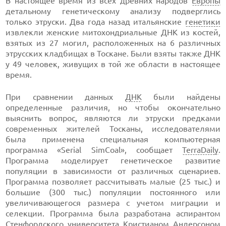
В настоящее время из всех древних народов
Европы
детальному генетическому анализу подверглись
только этруски. Два года назад итальянские
генетики
извлекли женские митохондриальные ДНК из костей,
взятых из 27 могил, расположенных на 6 различных
этрусских кладбищах в Тоскане. Были взяты также ДНК
у 49 человек, живущих в той же области в настоящее
время.
При сравнении данных
ДНК
были найдены
определенные различия, но чтобы окончательно
выяснить вопрос, являются ли этруски предками
современных жителей Тосканы, исследователями
была применена специальная компьютерная
программа «Serial SimCoal», сообщает
TerraDaily
.
Программа моделирует генетическое развитие
популяции в зависимости от различных сценариев.
Программа позволяет рассчитывать малые (25 тыс.) и
большие (300 тыс.) популяции постоянного или
увеличивающегося размера с учетом миграции и
селекции. Программа была разработана аспирантом
Стенфордского университета
Кристианом Андерсоном