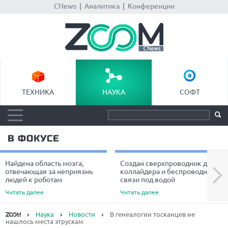
CNews
|
Аналитика
|
Конференции
ТЕХНИКА
НАУКА
СОФТ
В ФОКУСЕ
Найдена область мозга,
Создан сверхпроводник для
Next
отвечающая за неприязнь
коллайдера и беспроводной
людей к роботам
связи под водой
Читать далее
Читать далее
Наука
Новости
В генеалогии тосканцев не
нашлось места этрускам