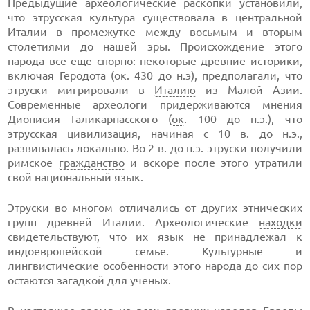
Предыдущие археологические раскопки установили,
что этрусская культура существовала в центральной
Италии в промежутке между восьмым и вторым
столетиями до нашей эры. Происхождение этого
народа все еще спорно: некоторые древние историки,
включая Геродота (ок. 430 до н.э), предполагали, что
этруски мигрировали в
Италию
из Малой Азии.
Современные археологи придерживаются мнения
Дионисия Галикарнасского (
ок
. 100 до н.э.), что
этрусская цивилизация, начиная с 10 в. до н.э.,
развивалась локально. Во 2 в. до н.э. этруски получили
римское
гражданство
и вскоре после этого утратили
свой национальный язык.
Этруски во многом отличались от других этнических
групп древней Италии. Археологические
находки
свидетельствуют, что их язык не принадлежал к
индоевропейской семье. Культурные и
лингвистические особенности этого народа до сих пор
остаются загадкой для ученых.