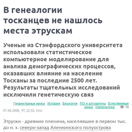
В генеалогии
тосканцев не нашлось
места этрускам
Ученые из Стэнфордского университета
использовали статистическое
компьютерное моделирование для
анализа демографических процессов,
оказавших влияние на население
Тосканы за последние 2500 лет.
Результаты тщательных исследований
исключили генетическую связ
Гуманитарные науки
История
Биология
ПО и алгоритмы
Естественные
науки
Математика
16
01.06.2006, ЧТ, 22:32, Мск
Этруски - древние племена, населявшие в первом тыс.
до н. э.
северо-запад
Апеннинского полуострова