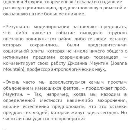
(древняя Этрурия, современная
Тоскана
) и создавшие
развитую цивилизацию, предшествовавшую римской и
оказавшую на нее большое влияние.
«Результаты моделирования заставляют предлагать,
что либо какое-то событие вынудило этрусков
внезапно покинуть этот район, либо те люди, останки
которых сохранились, были представителями
социальной элиты, которая не имела ничего общего с
истинными предками современных тосканцев», –
комментирует свою работу Джоанна Маунтин (Joanna
Mountain), профессор антропологических
наук
.
«Очень часто мы довольствуемся самым простым
объяснением имеющихся фактов, – продолжает проф.
Маунтин. – Так, например, когда мы находим в
определенной местности какие-либо захоронения,
вполне естественно предположить, что это останки
предков тех людей, которые живут здесь сегодня. Но
часто ли нам удается это проверить?»