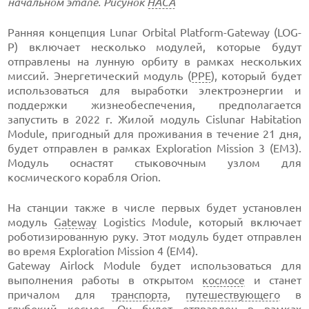
начальном этапе. Рисунок
НАСА
Ранняя концепция Lunar Orbital Platform-Gateway (LOG-
P) включает несколько модулей, которые будут
отправлены на лунную орбиту в рамках нескольких
миссий. Энергетический модуль (
PPE
), который будет
использоваться для выработки электроэнергии и
поддержки жизнеобеспечения, предполагается
запустить в 2022 г. Жилой модуль Cislunar Habitation
Module, пригодный для проживания в течение 21 дня,
будет отправлен в рамках Exploration Mission 3 (EM3).
Модуль оснастят стыковочным узлом для
космического корабля Orion.
На станции также в числе первых будет установлен
модуль
Gateway
Logistics Module, который включает
роботизированную руку. Этот модуль будет отправлен
во время Exploration Mission 4 (EM4).
Gateway Airlock Module будет использоваться для
выполнения работы в открытом
космосе
и станет
причалом для
транспорта
,
путешествующего
в
глубокий космос. Он будет отправлен в рамках