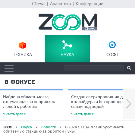
CNews
|
Аналитика
|
Конференции
ТЕХНИКА
НАУКА
СОФТ
В ФОКУСЕ
Найдена область мозга,
Создан сверхпроводник для
Next
отвечающая за неприязнь
коллайдера и беспроводной
людей к роботам
связи под водой
Читать далее
Читать далее
Наука
Новости
В 2024 г. США планируют иметь
обитаемую станцию за орбитой Луны