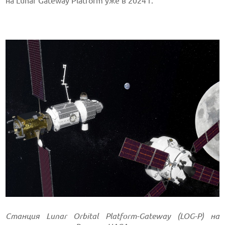
на Lunar Gateway Platform уже в 2024 г.
Станция
Lunar
Orbital
Platform-
Gateway (
LOG-
P) на