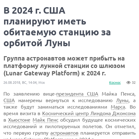
В 2024 г. США
планируют иметь
обитаемую станцию за
орбитой Луны
Группа астронавтов может прибыть на
платформу лунной станции со шлюзом
(Lunar Gateway Platform) к 2024 г.
26.08.2018, ВС, 14:04, Мск
Космос
32
По заявлению вице-
президента США
Майка Пенса,
США
намерены вернуться к исследованию
Луны
, а
также будут заниматься исследованиями
Марса
. Во
время визита в
Космический центр Линдона Джонсона
в
Хьюстоне
Майк Пенс
обсудил будущее космических
исследований и пилотируемых полетов. Он отметил,
что первую группу
астронавтов
планируется отправить