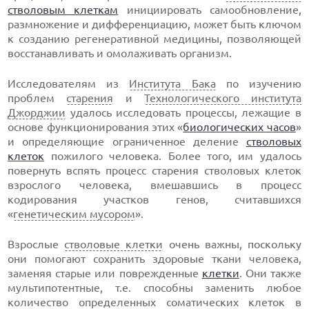
стволовым клеткам
инициировать самообновление,
размножение и дифференциацию, может быть ключом
к созданию регенеративной медицины, позволяющей
восстанавливать и омолаживать организм.
Исследователям из
Института Бака
по изучению
проблем
старения
и
Технологического института
Джорджии
удалось исследовать процессы, лежащие в
основе функционирования этих «
биологических часов
»
и определяющие ограниченное деление
стволовых
клеток
пожилого человека. Более того, им удалось
повернуть вспять процесс старения стволовых клеток
взрослого человека, вмешавшись в процесс
кодирования участков генов, считавшихся
«
генетическим мусором
».
Взрослые
стволовые клетки
очень важны, поскольку
они помогают сохранить здоровые ткани человека,
заменяя старые или поврежденные
клетки
. Они также
мультипотентные, т.е. способны заменить любое
количество определенных соматических клеток в