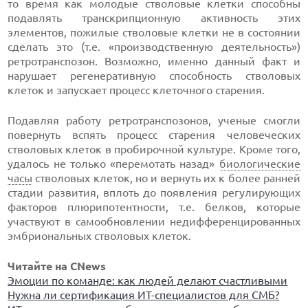
то время как молодые стволовые клетки способны
подавлять транскрипционную активность этих
элементов, пожилые стволовые клетки не в состоянии
сделать это (т.е. «производственную деятельность»)
ретротранспозон. Возможно, именно данный факт и
нарушает регенеративную способность стволовых
клеток и запускает процесс клеточного старения.
Подавляя работу ретротранспозонов, ученые смогли
повернуть вспять процесс старения человеческих
стволовых клеток в пробирочной культуре. Кроме того,
удалось не только «перемотать назад»
биологические
часы
стволовых клеток, но и вернуть их к более ранней
стадии развития, вплоть до появления регулирующих
факторов плюрипотентности, т.е. белков, которые
участвуют в самообновлении недифференцированных
эмбриональных стволовых клеток.
Читайте на CNews
Эмоции по команде: как людей делают счастливыми
Нужна ли сертификация ИТ-специалистов для СМБ?