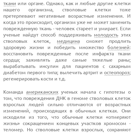
ткани
или органе. Однако, как и любые другие клетки
нашего организма, стволовые клетки тоже
претерпевают негативные возрастные изменения. И
когда это происходит, организм уже не может заменить
поврежденную ткань - человек стареет и умирает. Если
ученые найдут способ поддерживать
молодость
этих
стволовых клеток,
медицина
сможет продлить
здоровую жизни и победить множество
болезней
:
восстановить поврежденные после инфаркта ткани
сердца; заживлять даже самые тяжелые раны;
вырабатывать инсулин для пациентов с сахарным
диабетом первого типа; вылечить артрит и
остеопороз
;
регенерировать кости и т.д.
Команда
американских
ученых начала с гипотезы о
том, что повреждения ДНК в геноме стволовых клеток
взрослых людей сильно отличаются от возрастных
изменений, происходящих в обычных клетках. Они
исходили из того, что обычные клетки «отмеряют
жизнь» сокращением концевых участков хромосом -
теломер. Но стволовые клетки взрослых, сохраняют