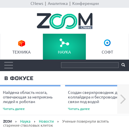
CNews
|
Аналитика
|
Конференции
ТЕХНИКА
НАУКА
СОФТ
В ФОКУСЕ
Найдена область мозга,
Создан сверхпроводник для
Next
отвечающая за неприязнь
коллайдера и беспроводной
людей к роботам
связи под водой
Читать далее
Читать далее
Наука
Новости
Ученые повернули вспять
старение стволовых клеток