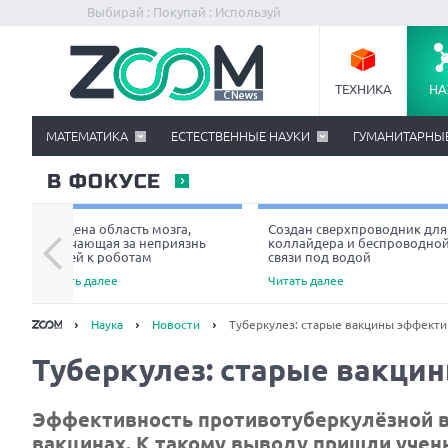
Выбирай : Покупай : Используй
ТЕХНИКА
НА
МАТЕМАТИКА
ЕСТЕСТВЕННЫЕ НАУКИ
ГУМАНИТАРНЫ
В ФОКУСЕ
Найдена область мозга,
Создан сверхпроводник для
отвечающая за неприязнь
коллайдера и беспроводно
людей к роботам
связи под водой
Читать далее
Читать далее
Наука
Новости
Туберкулез: старые вакцины эффект
Туберкулез: старые вакци
Эффективность противотуберкулёзной ва
вакцинах. К такому выводу пришли учены