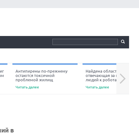
иг
Антипирены по-прежнему
Найдена область мозга,
ым
остаются токсичной
отвечающая за неприязнь
Next
проблемой жилищ
людей к роботам
Читать далее
Читать далее
ний в