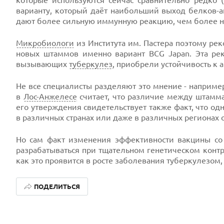
которые используются сейчас сравнительно редко (
варианту, который даёт наибольший выход белков-а
дают более сильную иммунную реакцию, чем более н
Микробиологи
из Института им. Пастера поэтому ре
новых штаммов именно вариант BCG Japan. Эта ре
вызывающих
туберкулез
, приобрели устойчивость к 
Не все специалисты разделяют это мнение - например
в
Лос-Анжелесе
считает, что различие между штамм
его утверждения свидетельствует также факт, что о
в различных странах или даже в различных регионах 
Но сам факт изменения эффективности вакцины со
разрабатываться при тщательном генетическом контр
как это проявится в росте заболевания туберкулезом
ПОДЕЛИТЬСЯ