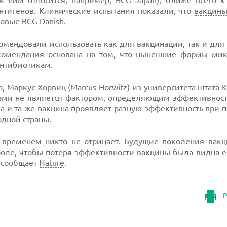
к ним относится, например, BCG Japan), ближе всего к
нтигенов. Клинические испытания показали, что
вакцин
овые BCG Danish.
комендовали использовать как для вакцинации, так и дл
комендация основана на том, что нынешние формы мик
антибиотикам.
, Маркус Хорвиц (Marcus Horwitz) из университета
штата 
ами не является фактором, определяющим эффективность
дна и та же вакцина проявляет разную эффективность при
одной страны.
 временем никто не отрицает. Будущие поколения вак
оле, чтобы потеря эффективности вакцины была видна е
, сообщает
Nature
.
Р