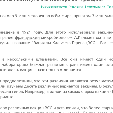
Естественные науки
Медицина
Биотехнологии
Тех
около 9 млн. человек во всём мире, при этом 3 млн. уми
оведена в 1921 году. Для этого использовали вакци
и ранее
французский
микробиологом А.Кальметтом и ве
чил название "бациллы Кальмета-Герена (BCG - Bacilles
, а несколькими штаммами. Все они имеют один ис
 лабораториях (каждая развитая страна имеет один или
ективность вакцин значительно отличается.
а предположили, что эти различия являются результато
ли изучены десять различных вариантов вакцины. В резу
рессия генов. Например, в одной из самых старых вакцин -
арианте.
ево различных вакцин BCG и установили, что более стары