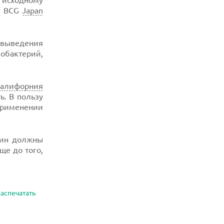
 исходному
ы
BCG
Japan
я выведения
обактерий,
Калифорния
. В пользу
 применении
цин должны
ще до того,
аспечатать