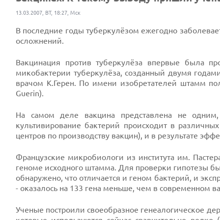
13.03.2007, ВТ, 18:27, Мск
В последние годы туберкулёзом ежегодно заболевает 
осложнений.
Вакцинация против туберкулёза впервые была пр
микобактерии туберкулёза, созданный двумя годам
врачом К.Герен. По имени изобретателей штамм полу
Guerin).
На самом деле вакцина представлена не одним
культивирование бактерий происходит в различных
центров по производству вакцин), и в результате эфф
Французские микробиологи из института им. Пастер
геноме исходного штамма. Для проверки гипотезы бы
обнаружено, что отличается и геном бактерий, и эксп
- оказалось на 133 гена меньше, чем в современном в
Ученые построили своеобразное генеалогическое дер