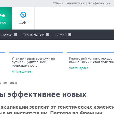
CNews
|
Аналитика
|
Конференции
УКА
СОФТ
Е НАУКИ
ТЕХНОЛОГИИ
АРМИЯ
Ученые нашли возможный
Квантовый компьютер дост
й
путь принудительной
важной вехи и стал полезн
«очистки» мозга
Читать далее
Читать далее
ивнее новых
ны эффективнее новых
кцинации зависит от генетических измене
е из института им. Пастера во Франции.