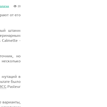
нологии
20
рают от его
нный штамм
теринарным
 Calmette -
точник, но
 несколько
м мутаций в
льтате было
BCG
Pasteur
е варианты,