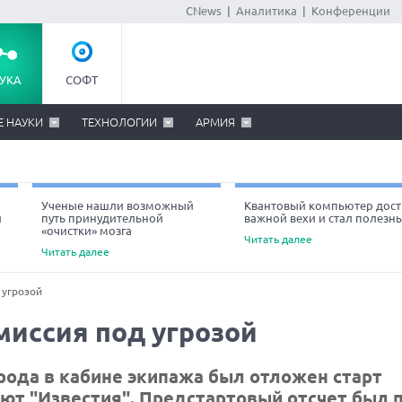
CNews
|
Аналитика
|
Конференции
УКА
СОФТ
Е НАУКИ
ТЕХНОЛОГИИ
АРМИЯ
Ученые нашли возможный
Квантовый компьютер дост
й
путь принудительной
важной вехи и стал полезн
«очистки» мозга
Читать далее
Читать далее
 угрозой
миссия под угрозой
рода в кабине экипажа был отложен старт
ают "Известия". Предстартовый отсчет был 