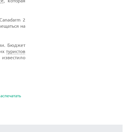
се
, которая
Canadarm 2
мещаться на
ии. Бюджет
ких
туристов
 известило
аспечатать