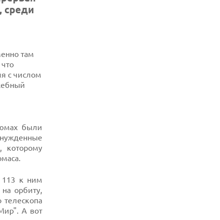
, среди
менно там
 что
я с числом
ужебный
тюмах были
вынужденные
, которому
маса.
 113 к ним
на орбиту,
о телескопа
Мир". А вот