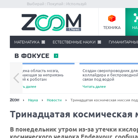
Выбирай : Покупай : Используй
ТЕХНИКА
НА
МАТЕМАТИКА
ЕСТЕСТВЕННЫЕ НАУКИ
ГУМАНИТАРНЫ
В ФОКУСЕ
Найдена область мозга,
Создан сверхпроводник для
отвечающая за неприязнь
коллайдера и беспроводно
людей к роботам
связи под водой
Читать далее
Читать далее
Наука
Новости
Тринадцатая космическая миссия под
Тринадцатая космическая 
В понедельник утром из-за утечки кисло
космического челнока Endeavour, сообщ