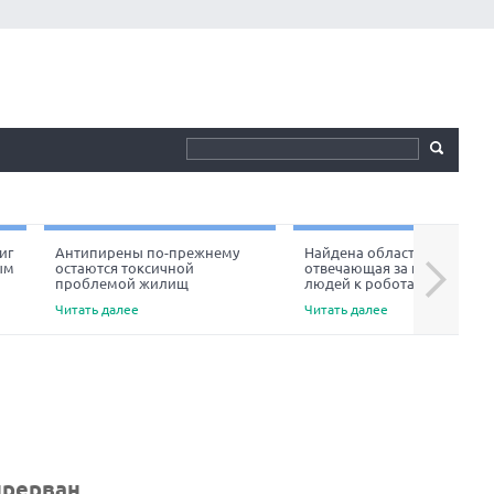
иг
Антипирены по-прежнему
Найдена область мозга,
ым
остаются токсичной
отвечающая за неприязнь
Next
проблемой жилищ
людей к роботам
Читать далее
Читать далее
прерван