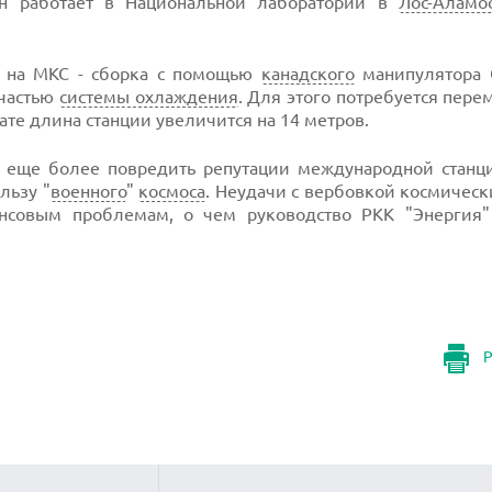
он работает в Национальной лаборатории в
Лос-Аламо
й на МКС - сборка с помощью
канадского
манипулятора 
 частью
системы охлаждения
. Для этого потребуется пере
ате длина станции увеличится на 14 метров.
т еще более повредить репутации международной станц
льзу "
военного
"
космоса
. Неудачи с вербовкой космичес
нсовым проблемам, о чем руководство РКК "Энергия"
Р