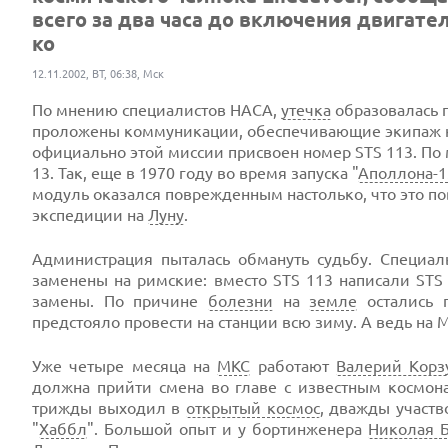
всего за два часа до включения двигател
ко
12.11.2002, ВТ, 06:38, Мск
По мнению специалистов НАСА,
утечка
образовалась п
проложены коммуникации, обеспечивающие экипаж ки
официально этой миссии присвоен номер STS 113. По
13. Так, еще в 1970 году во время запуска "
Аполлона-1
модуль оказался поврежденным настолько, что это по
экспедиции на
Луну
.
Администрация пыталась обмануть судьбу. Специ
заменены на римские: вместо STS 113 написали STS 
замены. По причине
болезни
на
земле
остались 
предстояло провести на станции всю зиму. А ведь на
Уже четыре месяца на
МКС
работают
Валерий Корз
должна прийти смена во главе с известным космо
трижды выходил в
открытый космос
, дважды участв
"
Хаббл
". Большой опыт и у бортинженера
Николая 