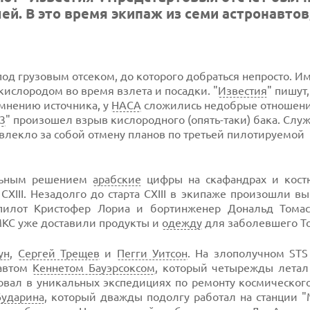
ей. В это время экипаж из семи астронавтов
од грузовым отсеком, до которого добраться непросто. И
слородом во время взлета и посадки. "
Известия
" пишут,
 мнению источника, у
НАСА
сложились недобрые отношени
3
" произошел взрыв кислородного (опять-таки) бака. Сл
влекло за собой отмену планов по третьей пилотируемой
альным решением
арабские
цифры на скафандрах и кос
CXIII. Незадолго до старта CXIII в экипаже произошли 
пилот Кристофер Лориа и бортинженер Дональд Томас
 МКС уже доставили продукты и
одежду
для заболевшего То
ун
,
Сергей Трещев
и
Пегги Уитсон
. На злополучном STS
навтом
Кеннетом Бауэрсоксом
, который четырежды летал 
овал в уникальных экспедициях по ремонту космическог
Бударина
, который дважды подолгу работал на станции "