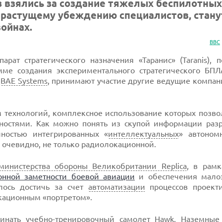
 взялись за создание тяжелых беспилотных
о растущему убеждению специалистов, стану
ойнах.
ВВС
рат стратегического назначения «Таранис» (Taranis), 
мме создания экспериментального стратегического БПЛА
о
BAE Systems
, принимают участие другие ведущие компан
ом технологий, комплексное использование которых позво
остями. Как можно понять из скупой информации разр
ностью интегрированных «
интеллектуальных
» автоном
 очевидно, не только радиолокационной.
министерства обороны Великобритании Replica
, в рамк
онной заметности боевой авиации
и обеспечения малоз
алось достичь за счет
автоматизации
процессов проект
кационным «портретом».
минать учебно-тренировочный самолет Hawk. Наземные