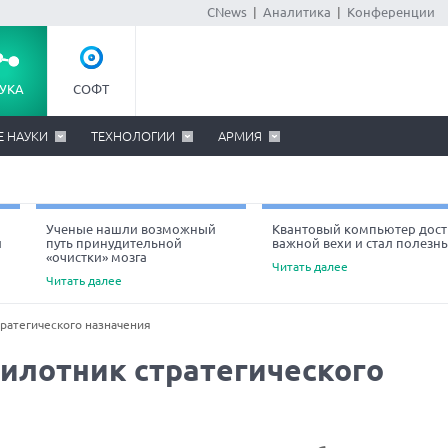
CNews
|
Аналитика
|
Конференции
УКА
СОФТ
Е НАУКИ
ТЕХНОЛОГИИ
АРМИЯ
Ученые нашли возможный
Квантовый компьютер дост
й
путь принудительной
важной вехи и стал полезн
«очистки» мозга
Читать далее
Читать далее
тратегического назначения
пилотник стратегического