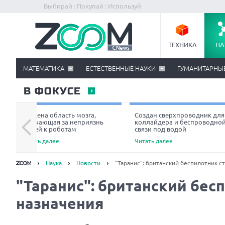
Выбирай : Покупай : Используй
ТЕХНИКА
НА
МАТЕМАТИКА
ЕСТЕСТВЕННЫЕ НАУКИ
ГУМАНИТАРНЫ
В ФОКУСЕ
Найдена область мозга,
Создан сверхпроводник для
отвечающая за неприязнь
коллайдера и беспроводно
людей к роботам
связи под водой
Читать далее
Читать далее
Наука
Новости
"Таранис": британский беспилотник с
"Таранис": британский бес
назначения