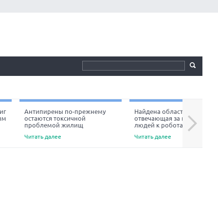
иг
Антипирены по-прежнему
Найдена область мозга,
ым
остаются токсичной
отвечающая за неприязнь
Next
проблемой жилищ
людей к роботам
Читать далее
Читать далее