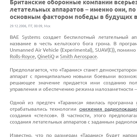
Британские оборонные компании всерьез
летательных аппаратов – именно они, п
основным фактором победы в будущих в
29.12.2006, ПТ, 00:09, Мск
BAE Systems создает беспилотный летательный аппа
название в честь кельтского бога грома. В програ
Unmanned Air Vehicle (Experimental), SUAV(E)), помим
Rolls-Royce
,
QinetiQ
и
Smith Aerospace
.
Предполагается, что «Таранис» станет демонстратор
аппарат с принципиально новыми боевыми возможн
решающее значение придается ими созданию пол
управления и обеспечению режима малозаметности –
Одной из предтеч «Тараниса» явилась программа
отрабатывались технологии
снижения радиолокаци
создания «стелсов». В частности, этого предполаг
создания летательных аппаратов с заданным радиоло
Известно, что по размерам «Таранис» будет напо