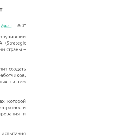
т
Армия
37
получивший
 (Strategic
ии страны –
лит создать
аботчиков,
ных систем
ах которой
атратности
ирования и
 испытания