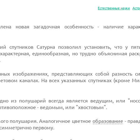
Естественные науки
Аст
влена новая загадочная особенность - наличие хара
ий спутников Сатурна позволил установить, что у пят
арактерная, единообразная, но трудно объяснимая раск
.
нных изображениях, представляющих собой разность си
товом каналах. На всех указанных спутниках (кроме Ми
дно из полушарий всегда является ведущим, или "носов
ротивоположное - ведомым, или "хвостовым".
мого полушария. Аналогичное цветное
образование
- прав
 симметрично первому.