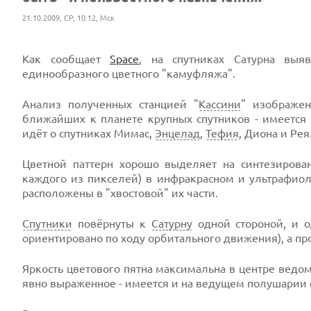
21.10.2009, СР, 10:12, Мск
Как сообщает
Space
, на спутниках Сатурна выя
единообразного цветного "камуфляжа".
Анализ полученных станцией "
Кассини
" изображен
ближайших к планете крупных спутников - имеется х
идёт о спутниках Мимас,
Энцелад
,
Тефия
, Диона и Рея
Цветной паттерн хорошо выделяет на синтезирова
каждого из пикселей) в инфракрасном и ультрафиоле
расположены в "хвостовой" их части.
Спутники
повёрнуты к
Сатурну
одной стороной, и о
ориентировано по ходу орбитального движения), а п
Яркость цветового пятна максимальна в центре ведо
явно выраженное - имеется и на ведущем полушарии