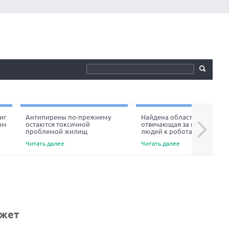
иг
Антипирены по-прежнему
Найдена область мозга,
ым
остаются токсичной
отвечающая за неприязнь
Next
проблемой жилищ
людей к роботам
Читать далее
Читать далее
ожет