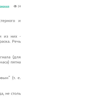
рономия
24
ктерного и
и из них -
раска. Речь
гнала (для
маса) пятна
ым" (т. е.
да, не столь