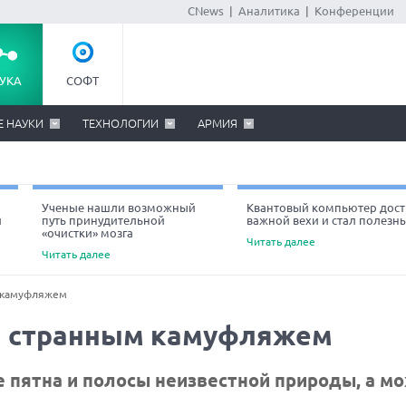
CNews
|
Аналитика
|
Конференции
УКА
СОФТ
Е НАУКИ
ТЕХНОЛОГИИ
АРМИЯ
Ученые нашли возможный
Квантовый компьютер дост
й
путь принудительной
важной вехи и стал полезн
«очистки» мозга
Читать далее
Читать далее
 камуфляжем
ы странным камуфляжем
 пятна и полосы неизвестной природы, а м