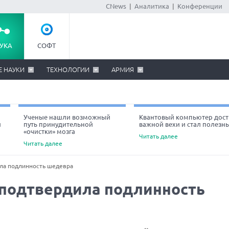
CNews
|
Аналитика
|
Конференции
УКА
СОФТ
Е НАУКИ
ТЕХНОЛОГИИ
АРМИЯ
Ученые нашли возможный
Квантовый компьютер дост
й
путь принудительной
важной вехи и стал полезн
«очистки» мозга
Читать далее
Читать далее
ла подлинность шедевра
 подтвердила подлинность