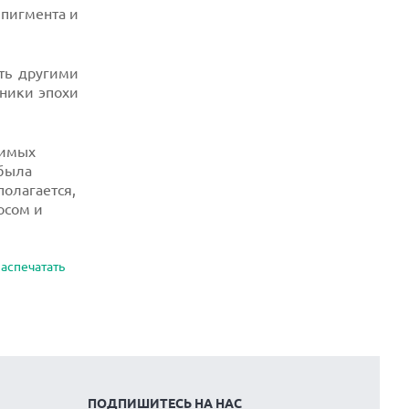
пигмента и
ять другими
ники эпохи
симых
 была
полагается,
осом и
аспечатать
ПОДПИШИТЕСЬ НА НАС