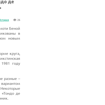
ндо де
ь
История
26
моти Беной
ликованы в
нном новым
орме круга,
Сикстинская
 1981 году
ые разные –
 вариантом
. Некоторые
 «Тондо де
нник.