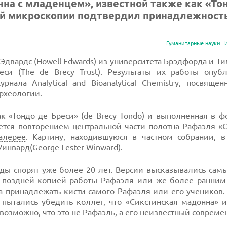
на с младенцем», известной также как «То
ой микроскопии подтвердил принадлежност
Гуманитарные науки
двардс (Howell Edwards) из
университета Брэдфорда
и Ти
еси (The de Brecy Trust). Результаты их работы опуб
нала Analytical and Bioanalytical Chemistry, посвяще
рхеологии.
к «Тондо де Бреси» (de Brecy Tondo) и выполненная в ф
ется повторением центральной части полотна Рафаэля «
алерее
. Картину, находившуюся в частном собрании, в
нвард(George Lester Winward).
ды спорят уже более 20 лет. Версии высказывались сам
е поздней копией работы Рафаэля или же более ранним
ла принадлежать кисти самого Рафаэля или его учеников
пытались убедить коллег, что «Сикстинская мадонна» и
возможно, что это не Рафаэль, а его неизвестный совреме