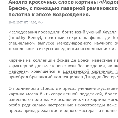
Анализ красочных слоев картины «Мадон
Бреси», с помощью лазерной рамановск
полотна к эпохе Возрождения.
20.02.2007, ВТ, 14:00, Мск
Исследования проводили британский ученый Хауэлл Э
(Timothy Benoy), почетный секретарь фонда де Бр
специальном выпуске международного научного жур
технологиям в искусствоведческих исследованиях и а
Картина из коллекции фонда де Бреси, известная ка
характерной для мастеров эпохи Возрождения, явля
мадонна
», хранящейся в
Дрезденской картинной г
приобрел
британский
коллекционер Джордж Лестер Уи
О подлинности «Тондо де Бреси» ученые-искусствове
картина могла быть современной подделкой, боле
известного полотна. Не исключено, что картина мог
особо радикально настроенные искусствоведы даже 
Бреси» принадлежат кисти одного мастера – и вполне 