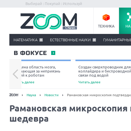
Выбирай : Покупай : Используй
ТЕХНИКА
НА
МАТЕМАТИКА
ЕСТЕСТВЕННЫЕ НАУКИ
ГУМАНИТАРНЫ
В ФОКУСЕ
Найдена область мозга,
Создан сверхпроводник для
отвечающая за неприязнь
коллайдера и беспроводно
людей к роботам
связи под водой
Читать далее
Читать далее
Наука
Новости
Рамановская микроскопия подтверди
Рамановская микроскопия
шедевра