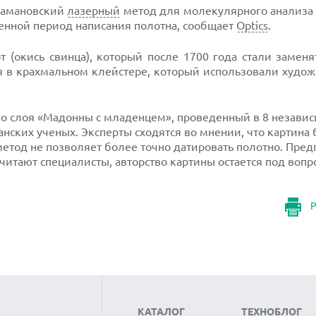
рамановский
лазерный
метод для молекулярного анализа 
менной период написания полотна, сообщает
Optics
.
 (окись свинца), который после 1700 года стали замен
 в крахмальном клейстере, который использовали худож
о слоя «Мадонны с младенцем», проведенный в 8 незави
ских ученых. Эксперты сходятся во мнении, что картина
етод не позволяет более точно датировать полотно. Пред
 считают специалисты, авторство картины остается под вопр
Р
КАТАЛОГ
ТЕХНОБЛОГ