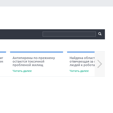
иг
Антипирены по-прежнему
Найдена область мозга,
ым
остаются токсичной
отвечающая за неприязнь
Next
проблемой жилищ
людей к роботам
Читать далее
Читать далее