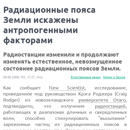
Радиационные пояса
Земли искажены
антропогенными
факторами
Радиостанции изменили и продолжают
изменять естественное, невозмущенное
состояние радиационных поясов Земли.
09.06.2008, ПН, 17:27, Мск
Естественные науки
Науки о Земле
Как сообщает
New Scientist
, исследование,
проведенное под руководством Крэга Роджера (Craig
Rodger) из новозеландского
университета Отаго
,
подтвердило, что излучение
радиостанций
,
работающих в диапазонах длинных и сверхдлинных
волн, способно стимулировать "высыпание"
заряженных частиц из радиационноых поясов в