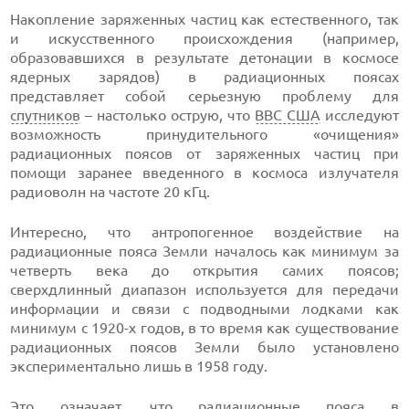
Накопление заряженных частиц как естественного, так
и искусственного происхождения (например,
образовавшихся в результате детонации в космосе
ядерных зарядов) в радиационных поясах
представляет собой серьезную проблему для
спутников
– настолько острую, что
ВВС США
исследуют
возможность принудительного «очищения»
радиационных поясов от заряженных частиц при
помощи заранее введенного в космоса излучателя
радиоволн на частоте 20 кГц.
Интересно, что антропогенное воздействие на
радиационные пояса Земли началось как минимум за
четверть века до открытия самих поясов;
сверхдлинный диапазон используется для передачи
информации и связи с подводными лодками как
минимум с 1920-х годов, в то время как существование
радиационных поясов Земли было установлено
экспериментально лишь в 1958 году.
Это означает, что радиационные пояса в