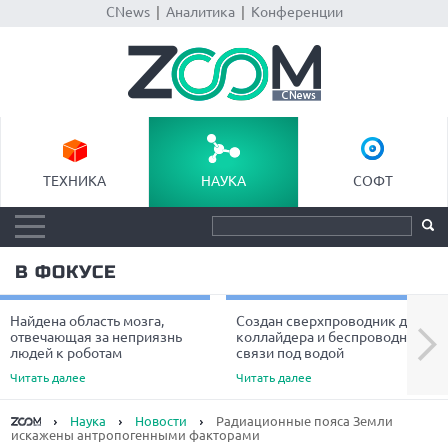
CNews
|
Аналитика
|
Конференции
ТЕХНИКА
НАУКА
СОФТ
В ФОКУСЕ
Найдена область мозга,
Создан сверхпроводник для
Next
отвечающая за неприязнь
коллайдера и беспроводной
людей к роботам
связи под водой
Читать далее
Читать далее
Наука
Новости
Радиационные пояса Земли
искажены антропогенными факторами