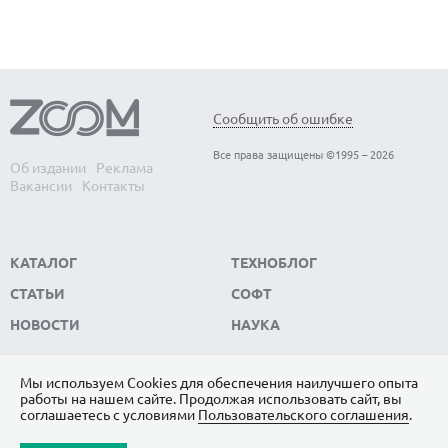
Сообщить об ошибке
Все права защищены ©1995 – 2026
Об издании
Реклама
Вакансии
Контакты
КАТАЛОГ
ТЕХНОБЛОГ
СТАТЬИ
СОФТ
НОВОСТИ
НАУКА
Мы используем Сookies для обеспечения наилучшего опыта
работы на нашем сайте. Продолжая использовать сайт, вы
ПОДПИШИТЕСЬ НА НАС
соглашаетесь с условиями
Пользовательского соглашения
.
ЯНДЕКС.ДЗЕН