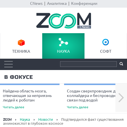
CNews
|
Аналитика
|
Конференции
ТЕХНИКА
НАУКА
СОФТ
В ФОКУСЕ
Найдена область мозга,
Создан сверхпроводник для
Next
отвечающая за неприязнь
коллайдера и беспроводной
людей к роботам
связи под водой
Читать далее
Читать далее
Наука
Новости
Подтвердился факт существования
аминокислот в глубоком космосе