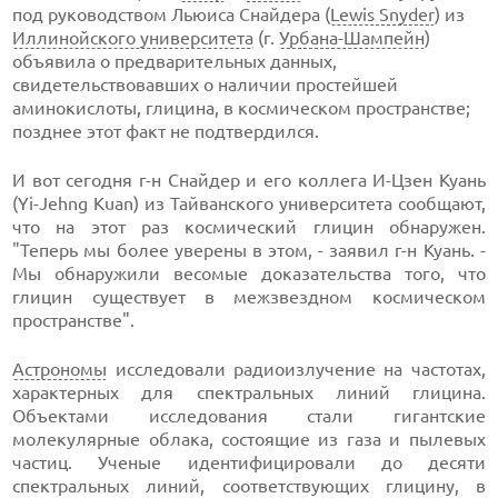
под руководством Льюиса Снайдера (
Lewis Snyder
) из
Иллинойского университета
(г.
Урбана-Шампейн
)
объявила о предварительных данных,
свидетельствовавших о наличии простейшей
аминокислоты, глицина, в космическом пространстве;
позднее этот факт не подтвердился.
И вот сегодня г-н Снайдер и его коллега И-Цзен Куань
(Yi-Jehng Kuan) из Тайванского университета сообщают,
что на этот раз космический глицин обнаружен.
"Теперь мы более уверены в этом, - заявил г-н Куань. -
Мы обнаружили весомые доказательства того, что
глицин существует в межзвездном космическом
пространстве".
Астрономы
исследовали радиоизлучение на частотах,
характерных для спектральных линий глицина.
Объектами исследования стали гигантские
молекулярные облака, состоящие из газа и пылевых
частиц. Ученые идентифицировали до десяти
спектральных линий, соответствующих глицину, в