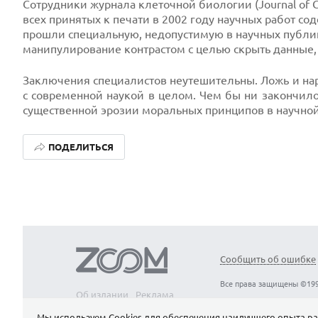
Сотрудники журнала клеточной биологии (Journal of C
всех принятых к печати в 2002 году научных работ с
прошли специальную, недопустимую в научных публи
манипулирование контрастом с целью скрыть данные,
Заключения специалистов неутешительны. Ложь и нару
с современной наукой в целом. Чем бы ни закончило
существенной эрозии моральных принципов в научной
ПОДЕЛИТЬСЯ
Сообщить об ошибке
Все права защищены ©199
Об издании
Реклама
Вакансии
Контакты
Мы используем Сookies для обеспечения наилучшего опыта ра