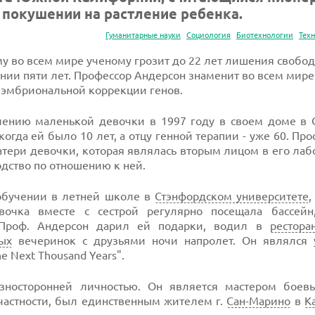
 покушении на растление ребенка.
Гуманитарные науки
Социология
Биотехнологии
Тех
му во всем мире ученому грозит до 22 лет лишения свобод
нии пяти лет. Профессор Андерсон знаменит во всем мир
е эмбриональной коррекции генов.
лению маленькой девочки в 1997 году в своем доме в 
огда ей было 10 лет, а отцу генной терапии - уже 60. Пр
ери девочки, которая являлась вторым лицом в его лаб
дство по отношению к ней.
 обучении в летней школе в
Стэнфордском университете
,
очка вместе с сестрой регулярно посещала бассейн
 Проф. Андерсон дарил ей подарки, водил в
рестора
ых
вечеринок с друзьями ночи напролет. Он являлся 
 Next Thousand Years".
зносторонней личностью. Он является мастером боевы
частности, был единственным жителем г.
Сан-Марино
в
К