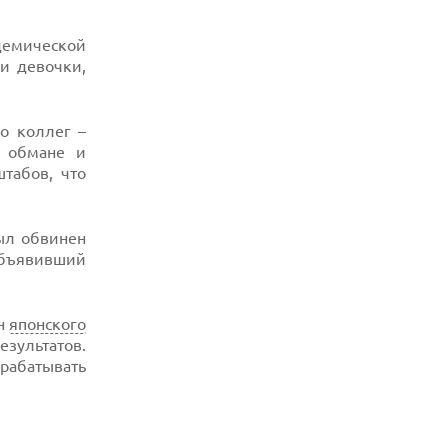
адемической
и девочки,
о коллег –
а обмане и
табов, что
был обвинен
объявивший
н
японского
зультатов.
ырабатывать