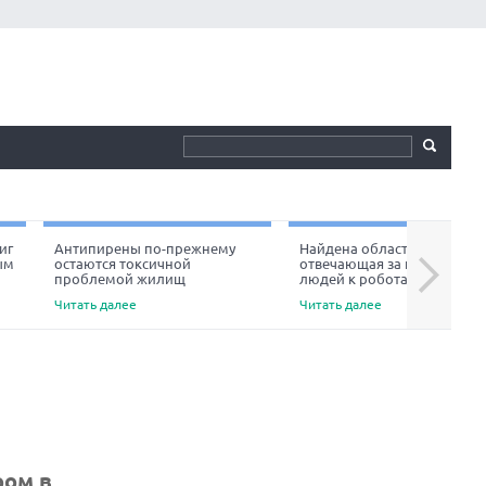
иг
Антипирены по-прежнему
Найдена область мозга,
ым
остаются токсичной
отвечающая за неприязнь
Next
проблемой жилищ
людей к роботам
Читать далее
Читать далее
ром в