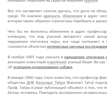
имевшим лицензию на скрытое ношение
оружия
.
Все это заставляет многих думать, что дело не обо
среде. По мнению
адвоката
,
обвинения
в адрес засл
которая таким образом стремилась «прибрать к рукам
Чем бы ни являлись обвинения в адрес профессор
очевидно, что под угрозой авторитет самой дис
нарушении этических норм, все чаще мелькают в п
становится объектом
интересных научных исследован
В ноябре 2005 года сначала в
нарушении этических 
всемирно известный
корейский
ученый Кванг Во-сук 
об
успешном клонировании собаки
.
В январе 2006 года стало известно, что профессор фа
общества
ДНК
Казунари Тайра
(Kazunari Taira) под
Проф. Тайра в ряде публикаций объявил о том, что е
белок человека. Повторить эксперимент независимым