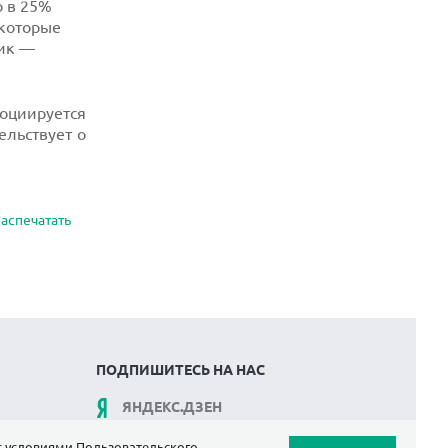
о в 25%
 которые
ик —
социируется
ельствует о
аспечатать
ПОДПИШИТЕСЬ НА НАС
ЯНДЕКС.ДЗЕН
ВКОНТАКТЕ
 с условиями
Пользовательского