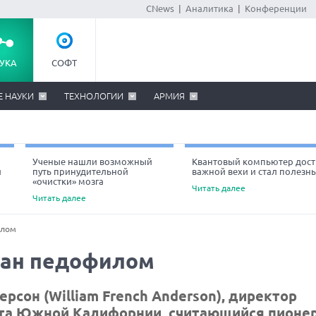
CNews
|
Аналитика
|
Конференции
УКА
СОФТ
Е НАУКИ
ТЕХНОЛОГИИ
АРМИЯ
Ученые нашли возможный
Квантовый компьютер дост
й
путь принудительной
важной вехи и стал полезн
«очистки» мозга
Читать далее
Читать далее
илом
нан педофилом
сон (William French Anderson), директор
ета Южной Калифорнии, считающийся пионе