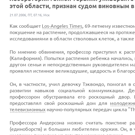
этой области, признан судом виновным в
21.07.2006, ПТ, 07:16, Мск
Как сообщает
Los-Angeles Times
, 69-летнему известно
покушение на растление, продолжавшееся на протяже
исследованиями в области стволовых клеток, а такж
По мнению обвинения, профессор приступил к раст
(Калифорния). Попытки растления ребенка начались, к
другом семьи и непосредственным руководителем мат
проявлял истинное великодушие, щедрость и благоро
Он, в частности, учил девочку Тэквондо, помогал в
развитии навыков социальной коммуникации. Дев
профессором обустраивала его роскошный двор.
предоставлял свой роскошный дом для
молодежн
телевизионных
научно-популярных передач цикла "The
Профессора Андерсона можно считать поистине ра
(единоборств) и большим любителем оружия. Он, в 