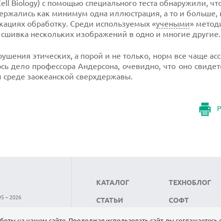
ell Biology) с помощью специального теста обнаружили, чт
одержались как минимум одна иллюстрация, а то и больше,
кациях обработку. Среди используемых «
учеными
» метод
 сшивка нескольких изображений в одно и многие другие.
шения этических, а порой и не только, норм все чаще ас
сь дело профессора Андерсона, очевидно, что оно свидет
 среде заокеанской сверхдержавы.
Р
КАТАЛОГ
ТЕХНОБЛОГ
5 – 2026
СТАТЬИ
СОФТ
НОВОСТИ
НАУКА
боты на нашем сайте. Продолжая использовать сайт, вы соглашаетесь