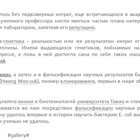
шлось без подковерных интриг, еще встречающихся в ак
уженного профессора могли явиться частью плана матер
» лабораторию, запятнав его
репутацию
.
а-
генетика
– реальностью или же результатом интриг ег
циплины. Имена выдающихся генетиков, пойманных н
рессе, а ложь в ней достигла сама по себе таких масш
ий
.
норм
, а затем и в фальсификации научных результатов 
(
Hwang Woo-suk
), пионер
клонирования
, первым в мире 
культета
химии
и биотехнологий
университета Токио
и чле
озревается во лжи посредством
фальсификации
научных ре
му удалось впервые в истории научить бактерию E. coli в
 ученым не удалось.
#gallery#