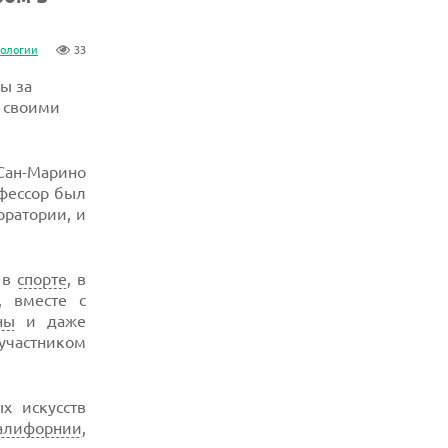
нологии
33
ы за
е своими
Сан-Марино
офессор был
оратории, и
 в
спорте
, в
, вместе с
ны
и даже
участником
х искусств
алифорнии
,