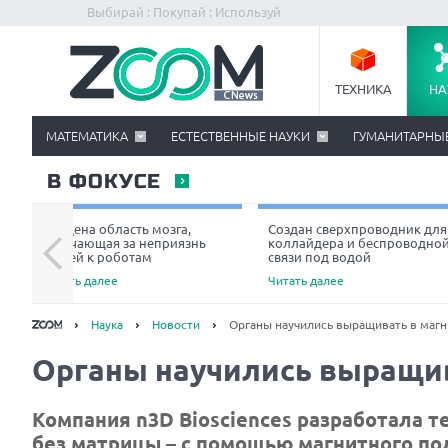
Выбирай : Покупай : Используй
ТЕХНИКА
НА
МАТЕМАТИКА
ЕСТЕСТВЕННЫЕ НАУКИ
ГУМАНИТАРНЫ
В ФОКУСЕ
Найдена область мозга,
Создан сверхпроводник для
отвечающая за неприязнь
коллайдера и беспроводно
людей к роботам
связи под водой
Читать далее
Читать далее
Наука
Новости
Органы научились выращивать в маг
Органы научились выращив
Компания n3D Biosciences разработала
без матрицы – с помощью магнитного по