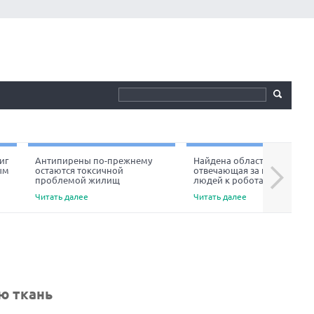
иг
Антипирены по-прежнему
Найдена область мозга,
ым
остаются токсичной
отвечающая за неприязнь
Next
проблемой жилищ
людей к роботам
Читать далее
Читать далее
ю ткань