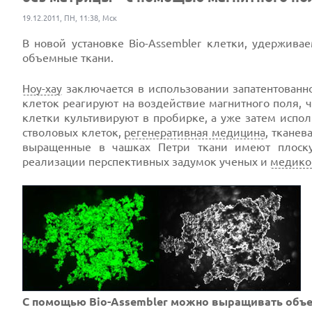
19.12.2011, ПН, 11:38, Мск
В новой установке Bio-Assembler клетки, удержив
объемные ткани.
Ноу-хау
заключается в использовании запатентованно
клеток реагируют на воздействие магнитного поля, 
клетки культивируют в пробирке, а уже затем испо
стволовых клеток,
регенеративная медицина
, тканев
выращенные в чашках Петри ткани имеют плос
реализации перспективных задумок ученых и
медико
С помощью Bio-Assembler можно выращивать объе