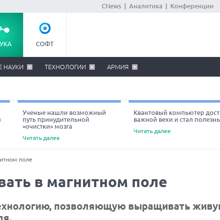
CNews
|
Аналитика
|
Конференции
УКА
СОФТ
Е НАУКИ
ТЕХНОЛОГИИ
АРМИЯ
Ученые нашли возможный
Квантовый компьютер дост
й
путь принудительной
важной вехи и стал полезн
«очистки» мозга
Читать далее
Читать далее
нитном поле
ать в магнитном поле
 технологию, позволяющую выращивать живу
ля.