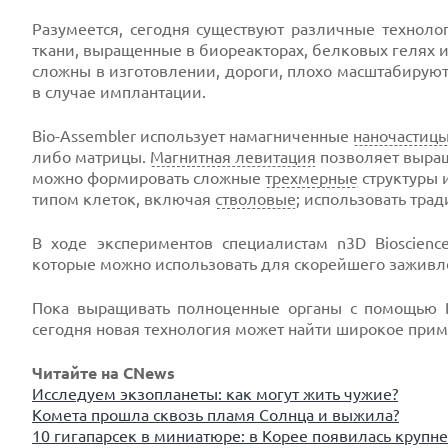
Разумеется, сегодня существуют различные техноло
ткани, выращенные в биореакторах, белковых гелях и
сложны в изготовлении, дороги, плохо масштабируют
в случае имплантации.
Bio-Assembler использует намагниченные
наночастиц
либо матрицы.
Магнитная левитация
позволяет выращ
можно формировать сложные
трехмерные
структуры 
типом клеток, включая
стволовые
; использовать тра
В ходе экспериментов специалистам n3D Bioscienc
которые можно использовать для скорейшего зажив
Пока выращивать полноценные органы с помощью Bi
сегодня новая технология может найти широкое прим
Читайте на CNews
Исследуем экзопланеты: как могут жить чужие?
Комета прошла сквозь пламя Солнца и выжила?
10 гигапарсек в миниатюре: в Корее появилась круп