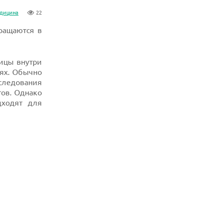
дицина
22
ращаются в
тицы внутри
ях. Обычно
сследования
тов. Однако
дходят для