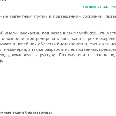
Естественные науки
Ме
аемые магнитным полем в подвешенном состоянии, прев
й смеси наночастиц под названием Nanoshuttle. Эти час
что позволяет контролировать рост
ткани
в трех измерени
льзуют в новейших областях
биотехнологии
, таких как и
ая инженерия, а также разработке лекарственных препара
кую,
двухмерную
, структуру. Поэтому они не очень по
в
.
мные ткани без матрицы