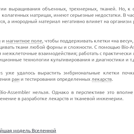
гии выращивания объемных, трехмерных, тканей. Но, к 
 колагенных матрицах, имеют серьезные недостатки. В час
ся, а инородный материал негативно влияет на организм
ы
и
магнитное поле
, чтобы поддерживать клетки «на весу»,
ивать ткани любой формы и сложности. С помощью Bio-A
и межклеточные взаимодействия; работать с практическ
диционные технологии культивирования и диагностики и т.
es уже удалось вырастить эмбриональные клетки почки
ления
ран
и тестирования определенных
лекарств
.
o-Assembler нельзя. Однако в перспективе это вполне 
енение в разработке лекарств и тканевой инженерии.
нейшая модель Вселенной