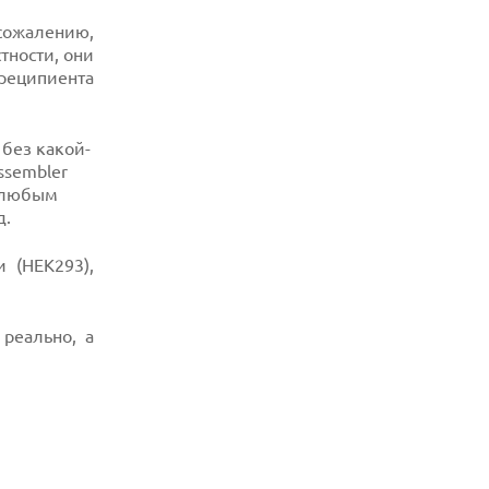
сожалению,
тности, они
 реципиента
 без какой-
ssembler
и любым
д.
 (HEK293),
реально, а