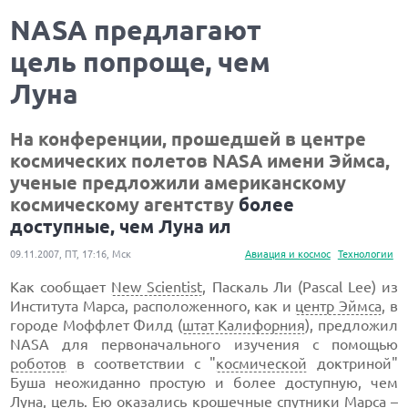
NASA предлагают
цель попроще, чем
Луна
На конференции, прошедшей в центре
космических полетов NASA имени Эймса,
ученые предложили американскому
космическому агентству
более
доступные, чем Луна ил
09.11.2007, ПТ, 17:16, Мск
Авиация и космос
Технологии
Как сообщает
New Scientist
, Паскаль Ли (Pascal Lee) из
Института Марса, расположенного, как и
центр Эймса
, в
городе Моффлет Филд (
штат Калифорния
), предложил
NASA для первоначального изучения с помощью
роботов
в соответствии с "
космической
доктриной"
Буша неожиданно простую и более доступную, чем
Луна
, цель. Ею оказались крошечные спутники Марса –