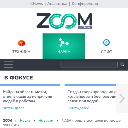
CNews
|
Аналитика
|
Конференции
ТЕХНИКА
НАУКА
СОФТ
В ФОКУСЕ
Найдена область мозга,
Создан сверхпроводник для
Next
отвечающая за неприязнь
коллайдера и беспроводной
людей к роботам
связи под водой
Читать далее
Читать далее
Наука
Новости
NASA предлагают цель попроще,
чем Луна