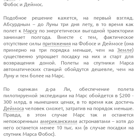
Фобос и Деймос.
Подобное решение кажется, на первый взгляд.
Абсурдным – до Луны три дня лету, в то время как
полет к
Марсу
по энергетически выгодной траектории
занимает полгода. Вместе с тем, фактическое
отсутствие силы
притяжения
на Фобосе и Деймосе (она
примерно на три порядка меньше, чем на
Земле
)
существенно упрощает посадку на них и старт для
возвращения домой. Полеты на спутники Марса
автоматических станций обойдутся дешевле, чем на
Луну и тем более на Марс.
По оценкам д-ра Ли, обеспечение полета
пилотируемой экспедиции на Марс обойдется в $200 -
300 млрд. в нынешних ценах, в то время как достичь
Деймоса
человек сможет, затратив на порядок меньше.
Правда, в этом случае Марс так и останется
непокоренным
американскими
астронавтами – хотя до
него останется менее 10 тыс. км (в случае посадки на
спутник Марса Фобос).