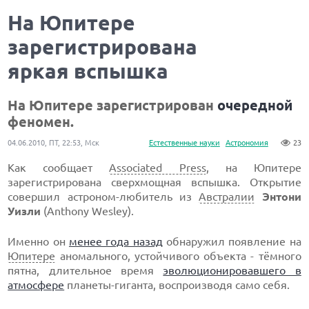
На Юпитере
зарегистрирована
яркая вспышка
На Юпитере зарегистрирован
очередной
феномен.
04.06.2010, ПТ, 22:53, Мск
Естественные науки
Астрономия
23
Как сообщает
Associated Press
, на Юпитере
зарегистрирована сверхмощная вспышка. Открытие
совершил астроном-любитель из
Австралии
Энтони
Уизли
(Anthony Wesley).
Именно он
менее года назад
обнаружил появление на
Юпитере
аномального, устойчивого объекта - тёмного
пятна, длительное время
эволюционировавшего в
атмосфере
планеты-гиганта, воспроизводя само себя.