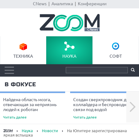
CNews
|
Аналитика
|
Конференции
ТЕХНИКА
НАУКА
СОФТ
В ФОКУСЕ
Найдена область мозга,
Создан сверхпроводник для
Next
отвечающая за неприязнь
коллайдера и беспроводной
людей к роботам
связи под водой
Читать далее
Читать далее
Наука
Новости
На Юпитере зарегистрирована
яркая вспышка