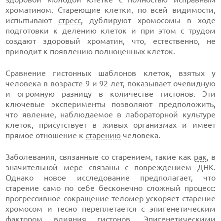
хроматином. Стареющие клетки, по всей видимости,
испытывают
стресс
, дублируют хромосомы в ходе
подготовки к делению клеток и при этом с трудом
создают здоровый хроматин, что, естественно, не
приводит к появлению полноценных клеток.
Сравнение гистонных шаблонов клеток, взятых у
человека в возрасте 9 и 92 лет, показывает очевидную
и огромную разницу в количестве гистонов. Эти
ключевые эксперименты позволяют предположить,
что явление, наблюдаемое в лабораторной культуре
клеток, присутствует в живых организмах и имеет
прямое отношение к
старению
человека.
Заболевания, связанные со старением, такие как
рак
, в
значительной мере связаны с повреждением ДНК.
Однако новое исследование предполагает, что
старение само по себе бесконечно сложный процесс:
прогрессивное сокращение теломер ускоряет старение
хромосом и тесно переплетается с эпигенетическим
фактором влияния гистонов. Эпигенетическими