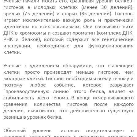
Ученые начали искать его, сравнивая уровни белков-
гистонов в молодых клетках (менее 30 делений),
зрелых (75 делений) и старых (85 делений). Гистоны
играют исключительно важную роль и практически
идентичны во всех организмах. Они связывают нити
ДНК в хромосомы и создают хроматин (комплекс ДНК,
РНК и белков), который содержит все генетические
инструкции, необходимые для функционирования
клетки.
Ученые с удивлением обнаружили, что стареющие
клетки просто производят меньше гистонов, чем
молодые клетки. Гистоны необходимы всему геному и
поэтому любое событие, которое разрушает
"производственную линию" этого белка, влияет на
стабильность всего генома. В конце исчерпывающего
сравнения количества гистонов после каждого
деления, выяснилось, что действительно существует
разница в уровнях белка.
Обычный уровень гистонов свидетельствует о
здоровой молодой клетке с полностью исправным