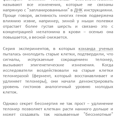
называют все изменения, которые не связаны
напрямую с "запланированными" в
ДНК
инструкциями.
Проще говоря, активность многих генов подвержена
влиянию извне, например, зимой у мыши полевки
отрастает более густая шерсть и связано это с
концентрацией мелатонина в крови – осенью она
повышается, а весной снижается.
Серия экспериментов, в которых
команда ученых
пыталась омолодить старые клетки, подтвердили, что
сигналы, испускаемые сокращением теломер,
вызывают эпигенетические изменения. Когда
исследователи воздействовали на старые клетки
теломеразой (фермент, который восстанавливает и
удлиняет теломеры), они начали демонстрировать
уровень гистонов аналогичный уровню молодых
клеток.
Однако секрет бессмертия не так прост – удлинение
теломер позволяет клеткам расти намного дольше и
может создавать так называемые "бессмертные"