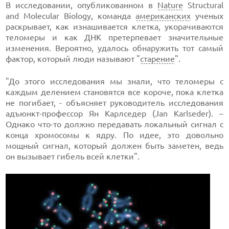
В исследовании, опубликованном в
Nature
Structural
and Molecular Biology, команда
американских
ученых
раскрывает, как изнашивается клетка, укорачиваются
теломеры и как ДНК претерпевает значительные
изменения. Вероятно, удалось обнаружить тот самый
фактор, который люди называют "
старение
".
"До этого исследования мы знали, что теломеры с
каждым делением становятся все короче, пока клетка
не погибает, - объясняет руководитель исследования
адъюнкт-профессор Ян Карлседер (Jan Karlseder). –
Однако что-то должно передавать локальный сигнал с
конца хромосомы к ядру. По идее, это довольно
мощный сигнал, который должен быть заметен, ведь
он вызывает гибель всей клетки".