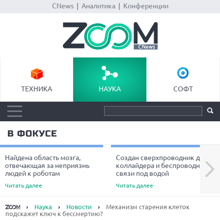
CNews
|
Аналитика
|
Конференции
ТЕХНИКА
НАУКА
СОФТ
В ФОКУСЕ
Найдена область мозга,
Создан сверхпроводник для
Next
отвечающая за неприязнь
коллайдера и беспроводной
людей к роботам
связи под водой
Читать далее
Читать далее
Наука
Новости
Механизм старения клеток
подскажет ключ к бессмертию?