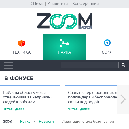
CNews
|
Аналитика
|
Конференции
ТЕХНИКА
НАУКА
СОФТ
В ФОКУСЕ
Найдена область мозга,
Создан сверхпроводник для
Next
отвечающая за неприязнь
коллайдера и беспроводной
людей к роботам
связи под водой
Читать далее
Читать далее
Наука
Новости
Левитация стала безопасней