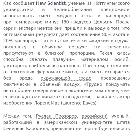
Как сообщает
New Scientist
, ученые из
Ноттингемского
университета
в Великобритании
предложили
использовать смесь жидкого азота и кислорода
при температуре минус 180 градусов Цельсия. После
серии экспериментов они пришли к выводу о том, что
оптимальный результат дает соотношение 80% азота и
20% кислорода - то есть фактически «жидкий воздух»,
поскольку в обычном воздухе эти элементы
присутствуют в близкой пропорции. Такая смесь
способна сделать плавучим материалом осмий,
у которого наибольшая плотность. При этом, в отличие
от токсичных ферромагнетиков, эта смесь испаряется
без вреда
окружающей среде
, превращаясь
фактически в обычный воздух. «Трудно придумать
нечто более совершенное в экологическом плане, чем
если воздух смешивается с воздухом», - заявляет автор
изобретения Лоренс Ивз (Laurence Eaves).
Между тем,
Руслан Прозоров
,
российский
ученый,
работающий в
американском университете
штата
Северная Каролина
, призывает не терять бдительность