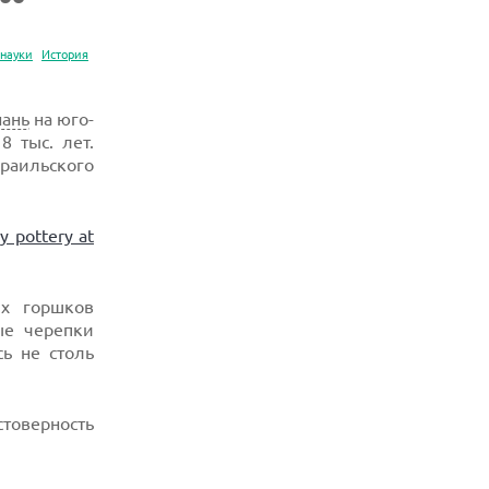
 науки
История
нань
на юго-
 тыс. лет.
зраильского
y pottery at
х горшков
ые черепки
ь не столь
товерность