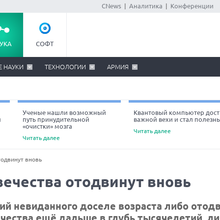
CNews
|
Аналитика
|
Конференции
УКА
СОФТ
Е НАУКИ
ТЕХНОЛОГИИ
АРМИЯ
Ученые нашли возможный
Квантовый компьютер дост
й
путь принудительной
важной вехи и стал полезн
«очистки» мозга
Читать далее
Читать далее
тодвинут вновь
вечества отодвинут вновь
ий невиданного доселе возраста либо отод
чества ещё дальше в глубь тысячелетий, л