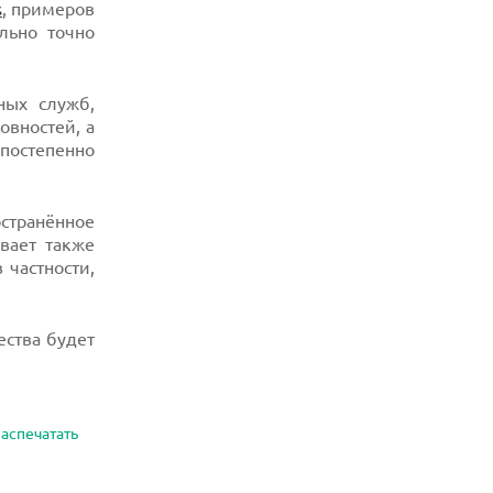
s
, примеров
ольно точно
ных служб,
овностей, а
постепенно
остранённое
вает также
 частности,
ства будет
аспечатать