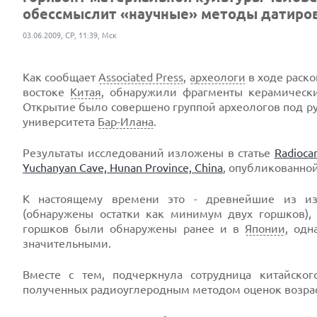
обессмыслит «научные» методы датиров
03.06.2009, СР, 11:39, Мск
Как сообщает
Associated Press
,
археологи
в ходе раск
востоке
Китая
, обнаружили фрагменты керамических
Открытие было совершено группой археологов под рук
университета
Бар-Илана
.
Результаты исследований изложены в статье
Radiocar
Yuchanyan Cave, Hunan Province, China
, опубликованно
К настоящему времени это - древнейшие из и
(обнаружены остатки как минимум двух горшков),
горшков были обнаружены ранее и в
Японии
, одн
значительными.
Вместе с тем, подчеркнула сотрудница китайско
полученных радиоуглеродным методом оценок возраст