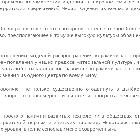
времени керамических изделий в широком смысле эт
а территории современной
Чехии
. Оценки их возраста да
д было развито не то что гончарное, но существенно боле
о, предполагающее к тому же высокую культуры обращен
 отношении моделей распространения керамического про
в» появления у наших предков материальной культуры, 
скать либо параллельное развитие керамического прои
 знания из одного центра по всему миру.
зволяют не только существенно отодвинуть в далёк
ь вопрос о правомерности гипотезы прогресса человеч
 просто о наличии развитых технологий в обществах, о
строителей
первых
египетских пирамид
. Некоторые та
 уровня, вполне сопоставимого с современным.