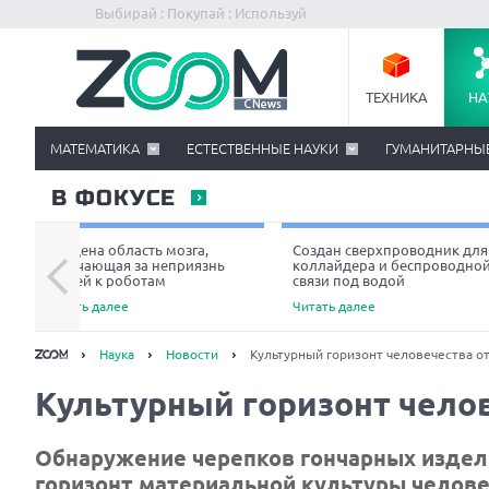
Выбирай : Покупай : Используй
ТЕХНИКА
НА
МАТЕМАТИКА
ЕСТЕСТВЕННЫЕ НАУКИ
ГУМАНИТАРНЫ
В ФОКУСЕ
Найдена область мозга,
Создан сверхпроводник для
отвечающая за неприязнь
коллайдера и беспроводно
людей к роботам
связи под водой
Читать далее
Читать далее
Наука
Новости
Культурный горизонт человечества о
Культурный горизонт чело
Обнаружение черепков гончарных издел
горизонт материальной культуры челове