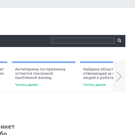
иг
Антипирены по-прежнему
Найдена область мозга,
ым
остаются токсичной
отвечающая за неприязнь
Next
проблемой жилищ
людей к роботам
Читать далее
Читать далее
винет
ибо