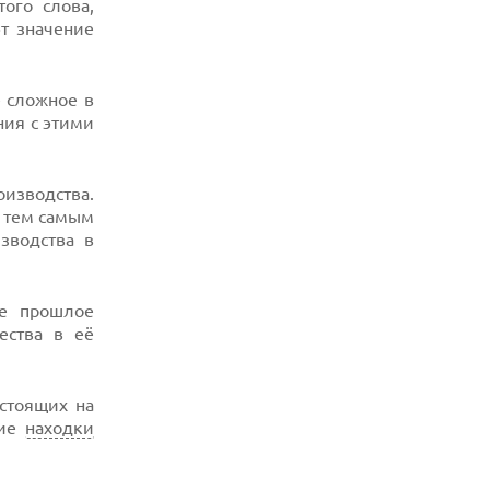
ого слова,
ют значение
е сложное в
ия с этими
изводства.
и тем самым
зводства в
ое прошлое
ества в её
тстоящих на
кие
находки