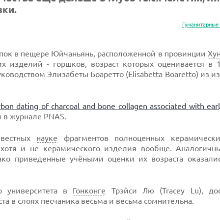
ки.
Гуманитарные
опок в пещере Юйчаньянь, расположенной в провинции
Ху
 изделий - горшков, возраст которых оценивается в 18
оводством Элизабеты Боаретто (Elisabetta Boaretto) из и
bon dating of charcoal and bone collagen associated with earl
й в журнале PNAS.
звестных
науке
фрагментов полноценных керамически
 хотя и не керамического изделия вообще. Аналогичн
ако приведенные учёными оценки их возраста оказалис
го университета в
Гонконге
Трэйси Лю (Tracey Lu), дос
а в слоях песчаника весьма и весьма сомнительна.