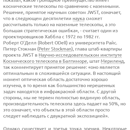
показал, какое громадное преимущество имеет
космические телескопы по сравнению с наземными.
Решение, принятое научным советом JWST, означает,
что в следующем десятилетии
наука
сможет
рассчитывать только на наземные телескопы, а это
большая стратегическая ошибка», - считает один из
проектировщиков Хаббла с 1972 по 1982 гг.
Роберт О’Делл (Robert ODell) из университета Райс.
Питер Стокман (
Peter Stockman
), глава штаб-квартиры
проекта JWST в
Научно-исследовательском институте
Космического телескопа в Балтиморе
, штат
Мериленд
,
так комментирует принятое решение: «оно является
оптимальным в сложившейся ситуации. В настоящий
момент оптическая область достаточно хорошо
изучена, в то время как большинство нерешенных
задач находятся в инфракрасной области. С другой
стороны, мы не теряем полностью видимую область,
производительность телескопа здесь падает на 50%, но
это означает, что объекты в этой области просто
следует наблюдать с двукратной экспозицией».
Однако существует и третья точка зрения. Некоторые