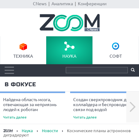
CNews
|
Аналитика
|
Конференции
ТЕХНИКА
НАУКА
СОФТ
В ФОКУСЕ
Найдена область мозга,
Создан сверхпроводник для
Next
отвечающая за неприязнь
коллайдера и беспроводной
людей к роботам
связи под водой
Читать далее
Читать далее
Наука
Новости
Космические планы астрономов
деградируют