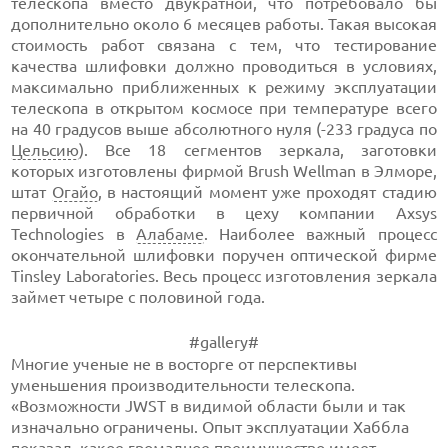
телескопа вместо двукратной, что потребовало бы
дополнительно около 6 месяцев работы. Такая высокая
стоимость работ связана с тем, что тестирование
качества шлифовки должно проводиться в условиях,
максимально приближенных к режиму эксплуатации
телескопа в открытом космосе при температуре всего
на 40 градусов выше абсолютного нуля (-233 градуса по
Цельсию
). Все 18 сегментов зеркала, заготовки
которых изготовлены фирмой Brush Wellman в Элморе,
штат
Огайо
, в настоящий момент уже проходят стадию
первичной обработки в цеху компании Axsys
Technologies в
Алабаме
. Наиболее важный процесс
окончательной шлифовки поручен оптической фирме
Tinsley Laboratories. Весь процесс изготовления зеркала
займет четыре с половиной года.
#gallery#
Многие ученые не в восторге от перспективы
уменьшения производительности телескопа.
«Возможности JWST в видимой области были и так
изначально ограничены. Опыт эксплуатации Хаббла