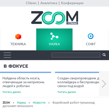
CNews
|
Аналитика
|
Конференции
ТЕХНИКА
НАУКА
СОФТ
В ФОКУСЕ
Найдена область мозга,
Создан сверхпроводник для
Next
отвечающая за неприязнь
коллайдера и беспроводной
людей к роботам
связи под водой
Читать далее
Читать далее
Наука
Новости
Корейский робот-гуманоид
догоняет японского