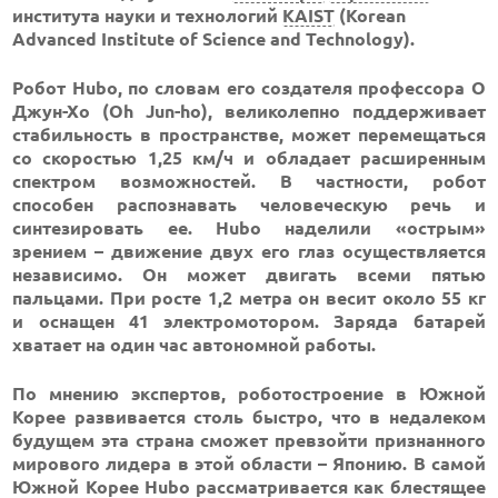
института науки и технологий
KAIST
(Korean
Advanced Institute of Science and Technology).
Робот Hubo, по словам его создателя профессора О
Джун-Хо (Oh Jun-ho), великолепно поддерживает
стабильность в пространстве, может перемещаться
со скоростью 1,25 км/ч и обладает расширенным
спектром возможностей. В частности, робот
способен распознавать человеческую речь и
синтезировать ее. Hubo наделили «острым»
зрением – движение двух его глаз осуществляется
независимо. Он может двигать всеми пятью
пальцами. При росте 1,2 метра он весит около 55 кг
и оснащен 41 электромотором. Заряда батарей
хватает на один час автономной работы.
По мнению экспертов, роботостроение в Южной
Корее развивается столь быстро, что в недалеком
будущем эта страна сможет превзойти признанного
мирового лидера в этой области – Японию. В самой
Южной Корее Hubo рассматривается как блестящее