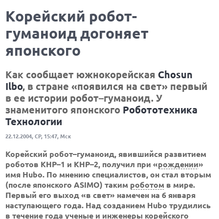
Корейский робот-
гуманоид догоняет
японского
Как сообщает южнокорейская
Chosun
Ilbo
, в стране «появился на свет» первый
в ее истории робот–гуманоид. У
знаменитого японского
Робототехника
Технологии
22.12.2004, СР, 15:47, Мск
Корейский робот–гуманоид, явившийся развитием
роботов КНР–1 и КНР–2, получил при «
рождении
»
имя Hubo. По мнению специалистов, он стал вторым
(после японского ASIMO) таким
роботом
в мире.
Первый его выход «в свет» намечен на 6 января
наступающего года. Над созданием Hubo трудились
в течение года ученые и
инженеры
корейского