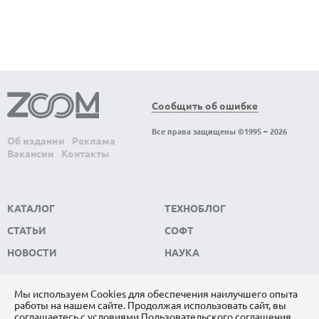
Сообщить об ошибке
Все права защищены ©1995 – 2026
Об издании
Реклама
Вакансии
Контакты
КАТАЛОГ
ТЕХНОБЛОГ
СТАТЬИ
СОФТ
НОВОСТИ
НАУКА
Мы используем Сookies для обеспечения наилучшего опыта
работы на нашем сайте. Продолжая использовать сайт, вы
ПОДПИШИТЕСЬ НА НАС
соглашаетесь с условиями
Пользовательского соглашения
.