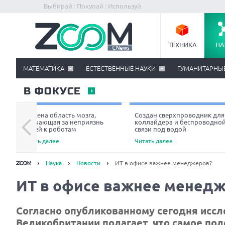
Выбирай : Покупай : Используй
ТЕХНИКА
НА
МАТЕМАТИКА
ЕСТЕСТВЕННЫЕ НАУКИ
ГУМАНИТАРНЫ
В ФОКУСЕ
Найдена область мозга,
Создан сверхпроводник для
отвечающая за неприязнь
коллайдера и беспроводно
людей к роботам
связи под водой
Читать далее
Читать далее
Наука
Новости
ИТ в офисе важнее менеджеров?
ИТ в офисе важнее менед
Согласно опубликованному сегодня исс
Великобритании полагает, что самое пол