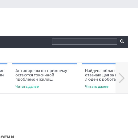
иг
Антипирены по-прежнему
Найдена область мозга,
ым
остаются токсичной
отвечающая за неприязнь
Next
проблемой жилищ
людей к роботам
Читать далее
Читать далее
огии.