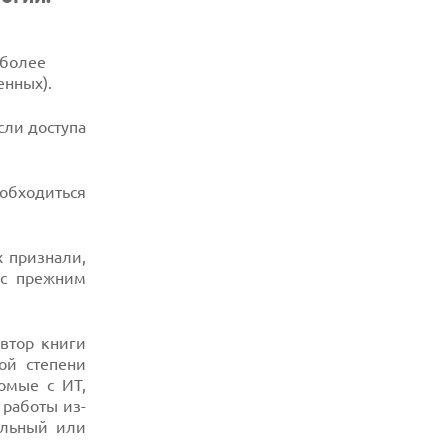
 более
енных).
сли доступа
 обходиться
х признали,
 с прежним
автор книги
ой степени
омые с ИТ,
 работы из-
альный или