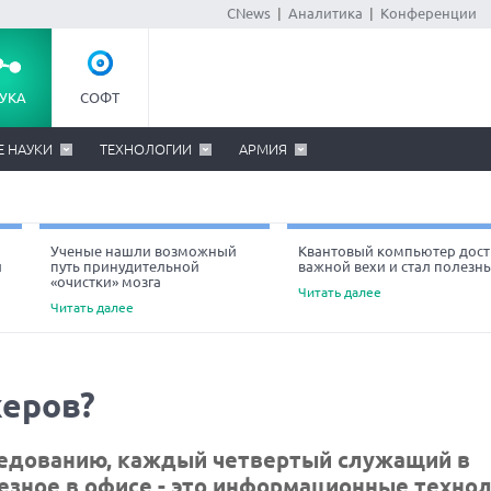
CNews
|
Аналитика
|
Конференции
УКА
СОФТ
Е НАУКИ
ТЕХНОЛОГИИ
АРМИЯ
Ученые нашли возможный
Квантовый компьютер дост
й
путь принудительной
важной вехи и стал полезн
«очистки» мозга
Читать далее
Читать далее
жеров?
ледованию, каждый четвертый служащий в
езное в офисе - это информационные технол