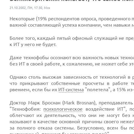
21.10.2002, ПН, 17:30, Мск
Некоторые (19% респондентов опроса, проведенного
важной составляющей успеха компании, чем навыки 
Более того, каждый пятый офисный служащий не пред
к ИТ у него не будет.
Даже технофобы осознают всю важность новых технол
без ИТ в своей работе, к сожалению, не может себе эт
Однако столь высокая зависимость от технологий в 
что прикрывают собственные просчеты в работе 
рвением, если бы их
ИТ-система
"полетела", а 15% из
Доктор Марк Броснан (Mark Brosnan), преподаватель
"Технофобия:
психологическое
воздействие ИТ", по
облегчают их деятельность, что они не могут без 
называют в качестве основной причины своего нежел
за полного отказа системы. Безусловно, всем бы 