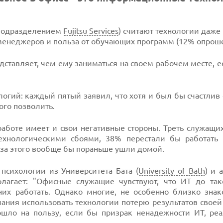
 подразделением
Fujitsu Services
) считают технологии даже
менеджеров и польза от обучающих программ (12% опрош
ставляет, чем ему заниматься на своем рабочем месте, е
огий: каждый пятый заявил, что хотя и был бы счастлив
ого позволить.
работе имеет и свои негативные стороны. Треть служащи
технологическими сбоями, 38% перестали бы работать
-за этого вообще бы пораньше ушли домой.
 психологии из Университета Бата (
University of Bath
) и 
лагает: "Офисные служащие чувствуют, что ИТ до так
них работать. Однако многие, не особенно близко знак
ания использовать технологии потерю результатов своей
пошло на пользу, если бы призрак ненадежности ИТ, ре