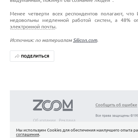
выдуманный, покинул бы сознание людей".
Менее четверти всех респондентов полагают, чт
недовольны медленной работой систем, а 48% оп
электронной почты
.
Источник: по материалам
Silicon.com
.
ПОДЕЛИТЬСЯ
Сообщить об ошибке
Все права защищены ©199
Об издании
Реклама
Вакансии
Контакты
Мы используем Сookies для обеспечения наилучшего опыта ра
соглашения
.