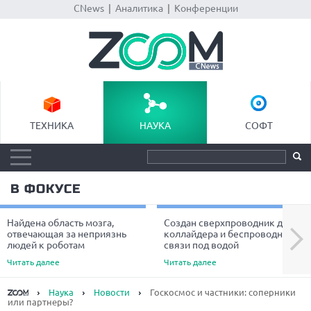
CNews
|
Аналитика
|
Конференции
ТЕХНИКА
НАУКА
СОФТ
В ФОКУСЕ
Найдена область мозга,
Создан сверхпроводник для
Next
отвечающая за неприязнь
коллайдера и беспроводной
людей к роботам
связи под водой
Читать далее
Читать далее
Наука
Новости
Госкосмос и частники: соперники
или партнеры?