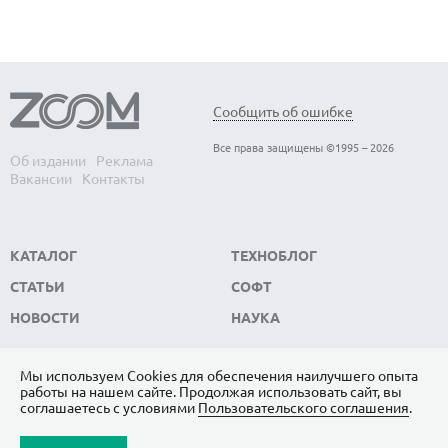
Сообщить об ошибке
Все права защищены ©1995 – 2026
Об издании
Реклама
Вакансии
Контакты
КАТАЛОГ
ТЕХНОБЛОГ
СТАТЬИ
СОФТ
НОВОСТИ
НАУКА
Мы используем Сookies для обеспечения наилучшего опыта
работы на нашем сайте. Продолжая использовать сайт, вы
ПОДПИШИТЕСЬ НА НАС
соглашаетесь с условиями
Пользовательского соглашения
.
ЯНДЕКС.ДЗЕН