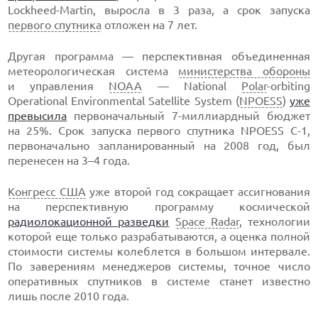
Lockheed-Martin
, выросла в 3 раза, а срок запуска
первого спутника
отложен на 7 лет.
Другая программа — перспективная объединенная
метеорологическая система
министерства обороны
и управления
NOAA
— National
Polar
-orbiting
Operational Environmental Satellite System (
NPOESS
)
уже
превысила
первоначальный 7-миллиардный бюджет
на 25%. Срок запуска первого спутника NPOESS C-1,
первоначально запланированный на 2008 год, был
перенесен на 3–4 года.
Конгресс США
уже второй год сокращает ассигнования
на перспективную программу космической
радиолокационной разведки
Space Radar
, технологии
которой еще только разрабатываются, а оценка полной
стоимости системы колеблется в большом интервале.
По заверениям менеджеров системы, точное число
оперативных спутников в системе станет известно
лишь после 2010 года.