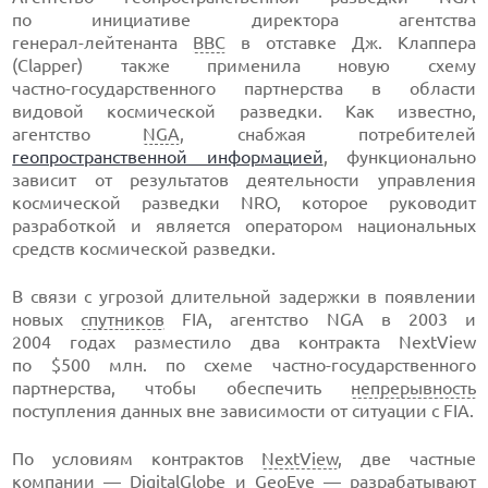
по инициативе директора агентства
генерал-лейтенанта
ВВС
в отставке Дж. Клаппера
(Clapper) также применила новую схему
частно-государственного
партнерства в области
видовой космической разведки. Как известно,
агентство
NGA
, снабжая потребителей
геопространственной информацией
, функционально
зависит от результатов деятельности управления
космической разведки NRO, которое руководит
разработкой и является оператором национальных
средств космической разведки.
В связи с угрозой длительной задержки в появлении
новых
спутников
FIA, агентство NGA в 2003 и
2004 годах разместило два контракта NextView
по $500 млн. по схеме
частно-государственного
партнерства, чтобы обеспечить
непрерывность
поступления данных вне зависимости от ситуации с FIA.
По условиям контрактов
NextView
, две частные
компании — DigitalGlobe и GeoEye — разрабатывают