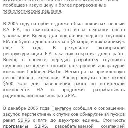
пообещав низкую цену и более прогрессивные
технологические решения
.
В 2005 году на орбите должен был появиться первый
КА FIA, но выяснилось, что
из-за
нехватки опыта
у компании Boeing для появления первого спутника
FIA требуются дополнительно $5 млрд. и как минимум
еще 3 года. В результате октябрьской
реструктуризации FIA заказчик сократил долю работ
Boeing в проекте, передав разработку спутников
видовой разведки с
оптико-электронной
аппаратурой
компании
Lockheed-Martin
. Несмотря на проявленную
неспособность,
компания Boeing
получит еще около
$500 млн. для завершения работ по
оптической
компоненте FIA и продолжит разрабатывать
радиолокационные аппараты FIA.
В декабре 2005 года
Пентагон
сообщил о сокращении
закупок перспективных спутников обнаружения пусков
ракет
SBIRS
с пяти до
двух-трех
единиц. Стоимость
программы SBIRS
, разрабатываемой компанией