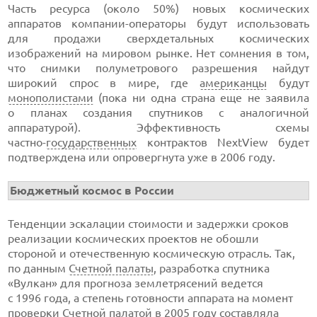
Часть ресурса (около 50%) новых космических
аппаратов
компании-операторы
будут использовать
для продажи сверхдетальных космических
изображений на мировом рынке. Нет сомнения в том,
что снимки полуметрового разрешения найдут
широкий спрос в мире, где
американцы
будут
монополистами
(пока ни одна страна еще не заявила
о планах создания спутников с аналогичной
аппаратурой). Эффективность схемы
частно-
государственных
контрактов NextView будет
подтверждена или опровергнута уже в 2006 году.
Бюджетный космос в России
Тенденции эскалации стоимости и задержки сроков
реализации космических проектов не обошли
стороной и отечественную космическую отрасль. Так,
по данным
Счетной палаты
, разработка спутника
«Вулкан» для прогноза землетрясений ведется
с 1996 года, а степень готовности аппарата на момент
проверки Счетной палатой в 2005 году составляла