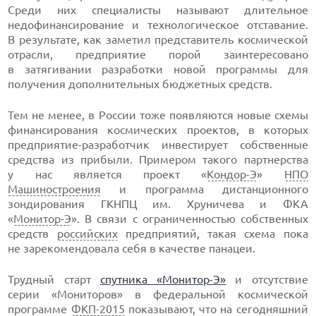
Среди них специалисты называют длительное
недофинансирование и технологическое отставание.
В результате, как заметил представитель космической
отрасли, предприятие порой заинтересовано
в затягивании разработки новой программы для
получения дополнительных бюджетных средств.
Тем не менее, в России тоже появляются новые схемы
финансирования космических проектов, в которых
предприятие-разработчик
инвестирует собственные
средства из прибыли. Примером такого партнерства
у нас является проект «
Кондор-Э
»
НПО
Машиностроения
и программа дистанционного
зондирования ГКНПЦ им. Хруничева и ФКА
«
Монитор-Э
». В связи с ограниченностью собственных
средств
российских
предприятий, такая схема пока
не зарекомендовала себя в качестве панацеи.
Трудный старт
спутника «
Монитор-Э
»
и отсутствие
серии «Мониторов» в федеральной космической
программе
ФКП-2015
показывают, что на сегодняшний