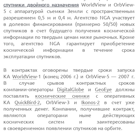
спутники двойного назначения
WorldView и OrbView-
5 с аппаратурой съемки Земли с пространственным
разрешением 0,5 м и 0,4 м. Агентство NGA участвует
в долевом финансировании (примерно 50/50) новых
спутников в счет будущего получения космической
информации по твердым ценам ниже рыночных. Кроме
того, агентство NGA гарантирует приобретение
космической информации в течение срока
эксплуатации спутников.
В контрактах оговорены твердые сроки запуска
КА
WorldView
-1 (конец 2006 г.) и OrbView-5 — 2007 г.
В случае срывов контрактных сроков
компании-операторы
DigitalGlobe
и
GeoEye
должны
поставлять
космические снимки
с оперативных
КА
QuickBird-2
, OrbView-3 и
Ikonos-2
в счет уже
полученных денег. Компании, получившие контракт,
являются операторами ныне действующих
космических систем и заинтересованы
в своевременном появлении спутников на орбите.