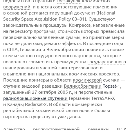
недостатков в практике
госзакупок
космических
вооружений
, и внесла соответствующие изменения
в основной регламентирующий документ (National
Security Space Acquisition Policy 03–01). Существуют
законодательные процедуры Конгресса, направленные
на пересмотр программ, стоимость которых превысила
первоначально заявленные суммы, но принятые меры
пока не дали ожидаемого эффекта.
В последние годы
в США, Германии и Великобритании появились новые
схемы
частно-государственного
партнерства, которые
позволяют совместить преимущества
государственного
планирования и частной заинтересованности
в выполнении национальных космических проектов.
Последние примеры в области
космической
съемки —
спутник видовой разведки
Великобритании
Topsat-1
,
запущенный 27 октября 2005 г., и перспективные
радиолокационные спутники
Германии
TerraSAR-X
и
Канады
Radarsat-2
. В области коммерчески
рентабельной
космической связи
новые формы
партнерства существуют уже давно.
Агентство геопространственной разведки NGA