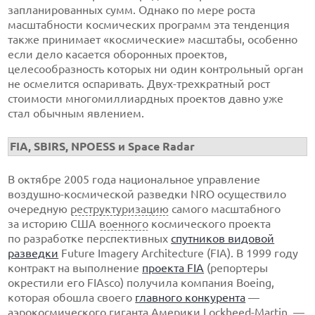
запланированных сумм. Однако по мере роста
масштабности космических программ эта тенденция
также принимает «космические» масштабы, особенно
если дело касается оборонных проектов,
целесообразность которых ни один контрольный орган
не осмелится оспаривать.
Двух-трехкратный
рост
стоимости многомиллиардных проектов давно уже
стал обычным явлением.
FIA, SBIRS, NPOESS и Space Radar
В октябре 2005 года национальное управление
воздушно-космической
разведки NRO осуществило
очередную
реструктуризацию
самого масштабного
за историю США
военного
космического проекта
по разработке перспективных
спутников видовой
разведки
Future Imagery Architecture (FIA). В 1999 году
контракт на выполнение
проекта FIA
(репортеры
окрестили его FIAsco) получила компания Boeing,
которая обошла своего
главного конкурента
—
аэрокосмического гиганта Америки
Lockheed-Martin
, —