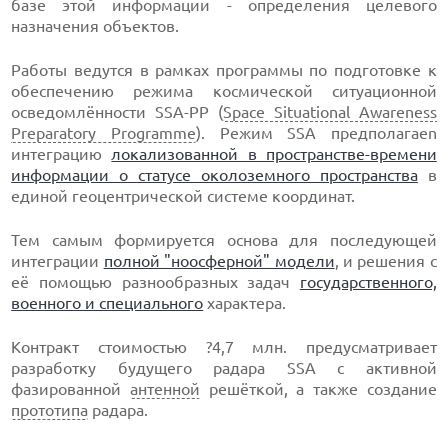
базе этой информации - определения целевого
назначения объектов.
Работы ведутся в рамках программы по подготовке к
обеспечению режима космической ситуационной
осведомлённости SSA-PP (
Space Situational Awareness
Preparatory Programme
). Режим SSA предполагаеn
интеграцию
локализованной в пространстве-времени
информации о статусе околоземного пространства
в
единой геоцентрической системе координат.
Тем самым формируется основа для последующей
интеграции
полной "ноосферной" модели
, и решения с
её помощью разнообразных задач
государственного,
военного и специального
характера.
Контракт стоимостью ?4,7 млн. предусматривает
разработку будущего радара SSA с активной
фазированной
антенной
решёткой, а также создание
прототипа
радара.