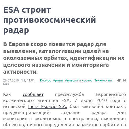
ESA строит
противокосмический
радар
В Европе скоро появится радар для
выявления, каталогизации целей на
околоземных орбитах, идентификации их
целевого назначения и мониторинга
активности.
26.07.2010, ПН, 11:01,
Космос
Армия
Авиация и космос
Технологии
14
Мск
Как
сообщает
пресс-служба
Европейского
космического агентства ESA
, 7 июля 2010 года с
испанской
Indra Espacio S.A.
был заключён контракт,
предусматривающий создание радара для
мониторинга околоземного пространства, выявления
объектов, точного определения параметров орбит и на