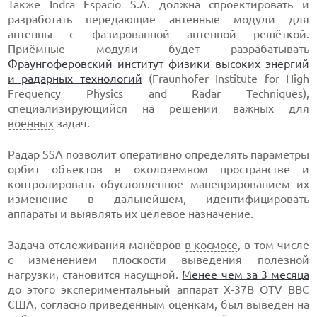
Также Indra Espacio S.A. должна спроектировать и
разработать передающие антенные модули для
антенны с фазированной антенной решёткой.
Приёмные модули будет разрабатывать
Фраунгоферовский институт физики высоких энергий
и радарных технологий
(Fraunhofer Institute for High
Frequency Physics and Radar Techniques),
специализирующийся на решении важных для
военных
задач.
Радар SSA позволит оперативно определять параметры
орбит объектов в околоземном пространстве и
контролировать обусловленное маневрированием их
изменение в дальнейшем, идентифицировать
аппараты и выявлять их целевое назначение.
Задача отслеживания манёвров
в космосе
, в том числе
с изменением плоскости выведения полезной
нагрузки, становится насущной.
Менее чем за 3 месяца
до этого экспериментальный аппарат X-37B OTV
ВВС
США
, согласно приведенным оценкам, был выведен на