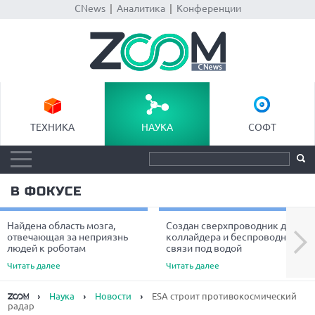
CNews
|
Аналитика
|
Конференции
ТЕХНИКА
НАУКА
СОФТ
В ФОКУСЕ
Найдена область мозга,
Создан сверхпроводник для
Next
отвечающая за неприязнь
коллайдера и беспроводной
людей к роботам
связи под водой
Читать далее
Читать далее
Наука
Новости
ESA строит противокосмический
радар