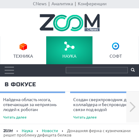
CNews
|
Аналитика
|
Конференции
ТЕХНИКА
НАУКА
СОФТ
В ФОКУСЕ
Найдена область мозга,
Создан сверхпроводник для
Next
отвечающая за неприязнь
коллайдера и беспроводной
людей к роботам
связи под водой
Читать далее
Читать далее
Наука
Новости
Домашняя ферма с кузнечиками
решит проблему дефицита белков