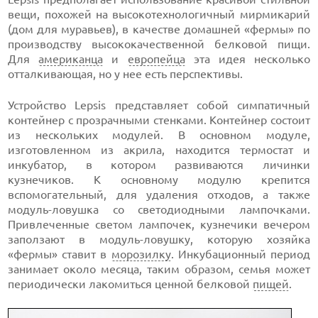
вещи, похожей на высокотехнологичный мирмикарий
(дом для муравьев), в качестве домашней «фермы» по
производству высококачественной белковой пищи.
Для
американца
и
европейца
эта идея несколько
отталкивающая, но у нее есть перспективы.
Устройство Lepsis представляет собой симпатичный
контейнер с прозрачными стенками. Контейнер состоит
из нескольких модулей. В основном модуле,
изготовленном из акрила, находится термостат и
инкубатор, в котором развиваются личинки
кузнечиков. К основному модулю крепится
вспомогательный, для удаления отходов, а также
модуль-ловушка со светодиодными лампочками.
Привлеченные светом лампочек, кузнечики вечером
заползают в модуль-ловушку, которую хозяйка
«фермы» ставит в
морозилку
. Инкубационный период
занимает около месяца, таким образом, семья может
периодически лакомиться ценной белковой
пищей
.