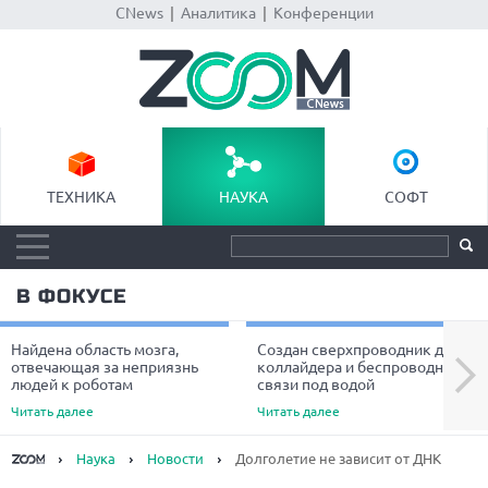
CNews
|
Аналитика
|
Конференции
ТЕХНИКА
НАУКА
СОФТ
В ФОКУСЕ
Найдена область мозга,
Создан сверхпроводник для
Next
отвечающая за неприязнь
коллайдера и беспроводной
людей к роботам
связи под водой
Читать далее
Читать далее
Наука
Новости
Долголетие не зависит от ДНК