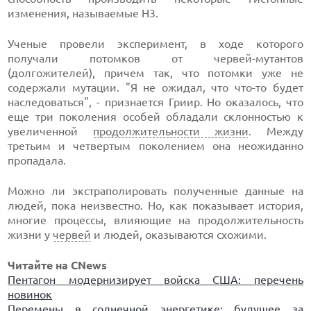
изменения, называемые H3.
Ученые провели эксперимент, в ходе которого
получали потомков от червей-мутантов
(долгожителей), причем так, что потомки уже не
содержали мутации. "Я не ожидал, что что-то будет
наследоваться", - признается Гриир. Но оказалось, что
еще три поколения особей обладали склонностью к
увеличенной
продолжительности жизни
. Между
третьим и четвертым поколением она неожиданно
пропадала.
Можно ли экстраполировать полученные данные на
людей, пока неизвестно. Но, как показывает история,
многие процессы, влияющие на продолжительность
жизни у
червей
и людей, оказываются схожими.
Читайте на CNews
Пентагон модернизирует войска США: перечень
новинок
Перемены в солнечной энергетике: будущее за