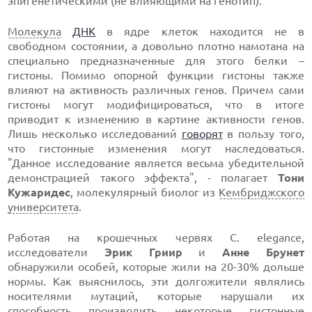
эпигенетическими (не влияющими на генотип).
Молекула
ДНК
в ядре клеток находится не в
свободном состоянии, а довольно плотно намотана на
специально предназначенные для этого белки –
гистоны. Помимо опорной функции гистоны также
влияют на активность различных генов. Причем сами
гистоны могут модифицироваться, что в итоге
приводит к изменению в картине активности генов.
Лишь несколько исследований
говорят
в пользу того,
что гистонные изменения могут наследоваться.
"Данное исследование является весьма убедительной
демонстрацией такого эффекта", - полагает
Тони
Кужаридес
, молекулярный биолог из
Кембриджского
университета
.
Работая на крошечных червях C. elegance,
исследователи
Эрик Гриир
и
Анне Брунет
обнаружили особей, которые жили на 20-30% дольше
нормы. Как выяснилось, эти долгожители являлись
носителями мутаций, которые нарушали их
способность производить некоторые гистонные