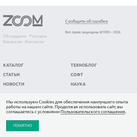
Сообщить об ошибке
Все права защищены ©1995 – 2026
Об издании
Реклама
Вакансии
Контакты
КАТАЛОГ
ТЕХНОБЛОГ
СТАТЬИ
СОФТ
НОВОСТИ
НАУКА
Мы используем Сookies для обеспечения наилучшего опыта
работы на нашем сайте. Продолжая использовать сайт, вы
ПОДПИШИТЕСЬ НА НАС
соглашаетесь с условиями
Пользовательского соглашения
.
ЯНДЕКС.ДЗЕН
ПОНЯТНО
ВКОНТАКТЕ