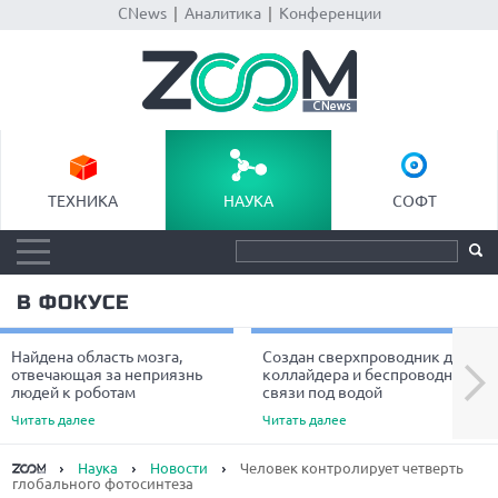
CNews
|
Аналитика
|
Конференции
ТЕХНИКА
НАУКА
СОФТ
В ФОКУСЕ
Найдена область мозга,
Создан сверхпроводник для
Next
отвечающая за неприязнь
коллайдера и беспроводной
людей к роботам
связи под водой
Читать далее
Читать далее
Наука
Новости
Человек контролирует четверть
глобального фотосинтеза