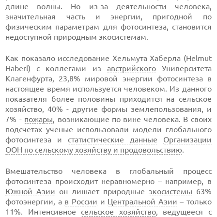
длине волны. Но из-за деятельности человека,
значительная часть и энергии, пригодной по
физическим параметрам для фотосинтеза, становится
недоступной природным экосистемам.
Как показало исследование Хельмута Хаберла (Helmut
Haberl) с коллегами из
австрийского
Университета
Клагенфурта, 23,8% мировой энергии фотосинтеза в
настоящее время используется человеком. Из данного
показателя более половины приходится на сельское
хозяйство, 40% - другие формы землепользования, и
7% -
пожары
, возникающие по вине человека. В своих
подсчетах ученые использовали модели глобального
фотосинтеза и
статистические данные
Организации
ООН по сельскому хозяйству и продовольствию
.
Вмешательство человека в глобальный процесс
фотосинтеза происходит неравномерно – например, в
Южной Азии
он лишает природные
экосистемы
63%
фотоэнергии, а
в России
и
Центральной Азии
– только
11%. Интенсивное
сельское хозяйство
, ведущееся с