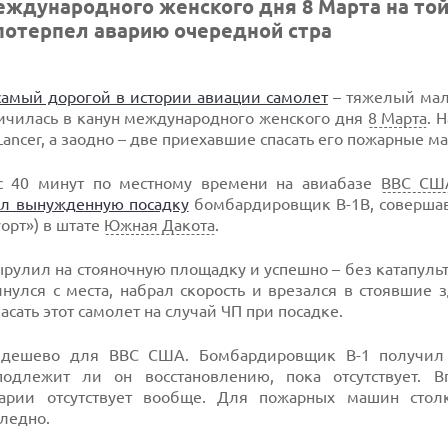
еждународного женского дня 8 Марта на то
 потерпел аварию очередной стра
самый дорогой в истории авиации самолет
– тяжелый ма
отличилась в канун международного женского дня
8 Марта
. 
ncer, а заодно – две приехавшие спасать его пожарные м
час 40 минут по местному времени на авиабазе
ВВС СШ
л вынужденную посадку
бомбардировщик B-1B, соверша
уорт») в штате
Южная Дакота
.
ырулил на стояночную площадку и успешно – без катапуль
улся с места, набрал скорость и врезался в стоявшие 
сать этот самолет на случай ЧП при посадке.
недешево для ВВС США. Бомбардировщик В-1 получил
длежит ли он восстановлению, пока отсутствует. В
рии отсутствует вообще. Для пожарных машин стол
ледно.