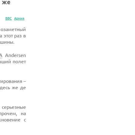
й же
ВВС
Армия
лозаметный
На этот раз в
ашины.
А
Andersen
вший полет
тирования –
здесь же де
 серьезные
прочем, на
кновение с