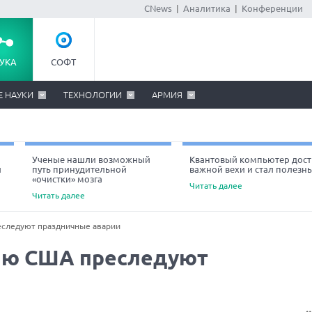
CNews
|
Аналитика
|
Конференции
УКА
СОФТ
Е НАУКИ
ТЕХНОЛОГИИ
АРМИЯ
Ученые нашли возможный
Квантовый компьютер дост
й
путь принудительной
важной вехи и стал полезн
«очистки» мозга
Читать далее
Читать далее
следуют праздничные аварии
ию США преследуют