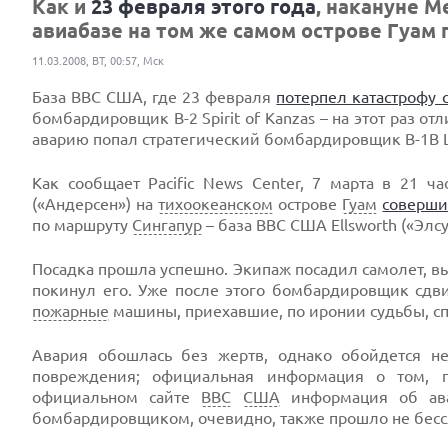
Как и
23 февраля этого года
, накануне М
авиабазе на том же самом острове Гуам
11.03.2008, ВТ, 00:57, Мск
База ВВС США, где 23 февраля
потерпел катастрофу 
бомбардировщик B-2 Spirit of Kanzas – на этот раз 
аварию попал стратегический бомбардировщик B-1B La
Как сообщает Pacific News Center, 7 марта в 21 
(«Андерсен») на
тихоокеанском
острове
Гуам
соверши
по маршруту
Сингапур
– база ВВС США Ellsworth («Элс
Посадка прошла успешно. Экипаж посадил самолет, в
покинул его. Уже после этого бомбардировщик сдвин
пожарные
машины, приехавшие, по иронии судьбы, спа
Авария обошлась без жертв, однако обойдется 
повреждения; официальная информация о том, по
официальном сайте
ВВС
США
информация об ава
бомбардировщиком, очевидно, также прошло не бесс