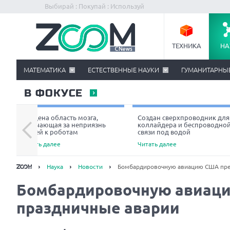
Выбирай : Покупай : Используй
ТЕХНИКА
НА
МАТЕМАТИКА
ЕСТЕСТВЕННЫЕ НАУКИ
ГУМАНИТАРНЫ
В ФОКУСЕ
Найдена область мозга,
Создан сверхпроводник для
отвечающая за неприязнь
коллайдера и беспроводно
людей к роботам
связи под водой
Читать далее
Читать далее
Наука
Новости
Бомбардировочную авиацию США пре
Бомбардировочную авиац
праздничные аварии