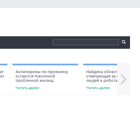
иг
Антипирены по-прежнему
Найдена область мозга,
ым
остаются токсичной
отвечающая за неприязнь
Next
проблемой жилищ
людей к роботам
Читать далее
Читать далее