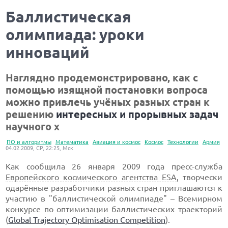
Баллистическая
олимпиада: уроки
инноваций
Наглядно продемонстрировано, как с
помощью изящной постановки вопроса
можно привлечь учёных разных стран к
решению
интересных и прорывных задач
научного х
ПО и алгоритмы
Математика
Авиация и космос
Космос
Технологии
Армия
04.02.2009, СР, 22:25, Мск
Как сообщила 26 января 2009 года пресс-служба
Европейского космического агентства ESA
, творчески
одарённые разработчики разных стран приглашаются к
участию в "баллистической олимпиаде" – Всемирном
конкурсе по оптимизации баллистических траекторий
(
Global Trajectory Optimisation Competition
).