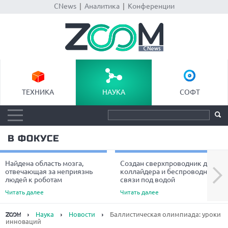
CNews
|
Аналитика
|
Конференции
ТЕХНИКА
НАУКА
СОФТ
В ФОКУСЕ
Найдена область мозга,
Создан сверхпроводник для
Next
отвечающая за неприязнь
коллайдера и беспроводной
людей к роботам
связи под водой
Читать далее
Читать далее
Наука
Новости
Баллистическая олимпиада: уроки
инноваций