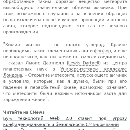
обработанное таким образом вещество
метеорита
высвободило значительные объемы аммиака. При
этом возможность случайного загрязнения образцов
была исключена после изучения пропорций изотопов
азота, которое подтвердило, что газ не земного
происхождения.
"
Химия
жизни – не только
углерод
. Крайне
необходимы такие элементы как азот и
фосфор
, и еще
не вполне ясно, как эти элементы смогли соединиться,
– сказал Льюис Дартнелл (
Lewis Dartnell
) из Центра
планетарных наук в
Университетском колледже
Лондона
. – Открытие метеорита, испускающего аммиак
в условиях, которые, как я думаю, были при его
падении в первобытный океан, возможно, означает,
что метеориты были важным источником азота для
зарождения жизни".
Читайте на CNews
Бум технологий Web 2.0 ставит под угрозу
конфиденциальность и безопасность СМБ-компаний