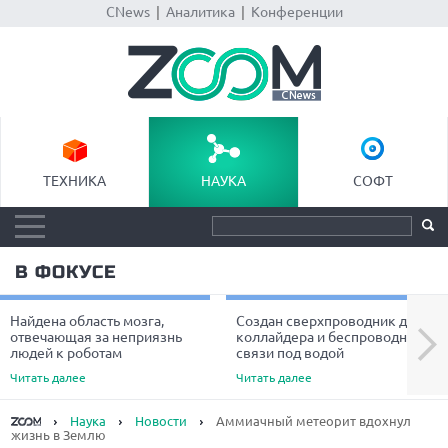
CNews
|
Аналитика
|
Конференции
ТЕХНИКА
НАУКА
СОФТ
В ФОКУСЕ
Найдена область мозга,
Создан сверхпроводник для
Next
отвечающая за неприязнь
коллайдера и беспроводной
людей к роботам
связи под водой
Читать далее
Читать далее
Наука
Новости
Аммиачный метеорит вдохнул
жизнь в Землю