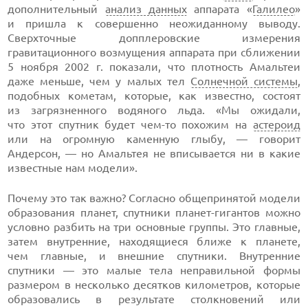
дополнительный
анализ данных
аппарата «
Галилео
»
и пришла к совершенно неожиданному выводу.
Сверхточные допплеровские измерения
гравитационного возмущения аппарата при сближении
5 ноября 2002 г. показали, что плотность Амальтеи
даже меньше, чем у малых тел
Солнечной системы
,
подобных кометам, которые, как известно, состоят
из загрязненного водяного льда. «Мы ожидали,
что этот спутник будет
чем-то
похожим на
астероид
или на огромную каменную глыбу, — говорит
Андерсон, — но Амальтея не вписывается ни в какие
известные нам модели».
Почему это так важно? Согласно общепринятой модели
образования планет, спутники
планет-гигантов
можно
условно разбить на три основные группы. Это главные,
затем внутренние, находящиеся ближе к планете,
чем главные, и внешние спутники. Внутренние
спутники — это малые тела неправильной формы
размером в несколько десятков километров, которые
образовались в результате столкновений или