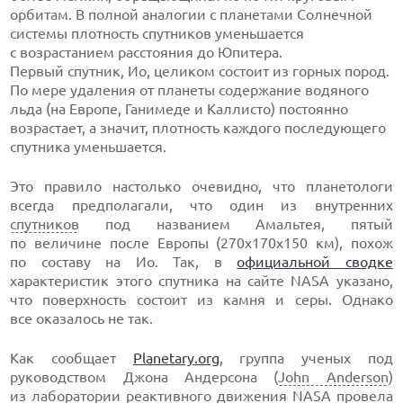
орбитам. В полной аналогии с планетами Солнечной
системы плотность спутников уменьшается
с возрастанием расстояния до Юпитера.
Первый спутник, Ио, целиком состоит из горных пород.
По мере удаления от планеты содержание водяного
льда (на Европе, Ганимеде и Каллисто) постоянно
возрастает, а значит, плотность каждого последующего
спутника уменьшается.
Это правило настолько очевидно, что планетологи
всегда предполагали, что один из внутренних
спутников
под названием Амальтея, пятый
по величине после Европы (270x170x150 км), похож
по составу на Ио. Так, в
официальной сводке
характеристик этого спутника на сайте NASA указано,
что поверхность состоит из камня и серы. Однако
все оказалось не так.
Как сообщает
Planetary.org
, группа ученых под
руководством Джона Андерсона (
John Anderson
)
из лаборатории реактивного движения
NASA
провела