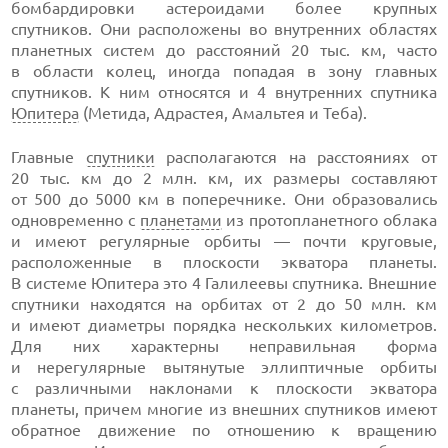
бомбардировки астероидами более крупных
спутников. Они расположены во внутренних областях
планетных систем до расстояний 20 тыс. км, часто
в области колец, иногда попадая в зону главных
спутников. К ним относятся и 4 внутренних спутника
Юпитера
(Метида, Адрастея, Амальтея и Теба).
Главные
спутники
располагаются на расстояниях от
20 тыс. км до 2 млн. км, их размеры составляют
от 500 до 5000 км в поперечнике. Они образовались
одновременно с
планетами
из протопланетного облака
и имеют регулярные орбиты — почти круговые,
расположенные в плоскости экватора планеты.
В системе Юпитера это 4 Галилеевы спутника. Внешние
спутники находятся на орбитах от 2 до 50 млн. км
и имеют диаметры порядка нескольких километров.
Для них характерны неправильная форма
и нерегулярные вытянутые эллиптичные орбиты
с различными наклонами к плоскости экватора
планеты, причем многие из внешних спутников имеют
обратное движение по отношению к вращению