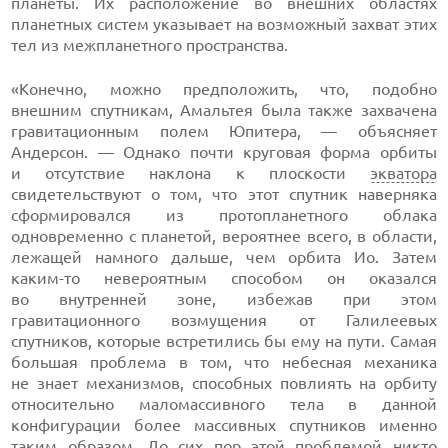
планеты. Их расположение во внешних областях
планетных систем указывает на возможный захват этих
тел из межпланетного пространства.
«Конечно, можно предположить, что, подобно
внешним спутникам, Амальтея была также захвачена
гравитационным полем Юпитера, — объясняет
Андерсон. — Однако почти круговая форма орбиты
и отсутствие наклона к плоскости
экватора
свидетельствуют о том, что этот спутник наверняка
сформировался из протопланетного облака
одновременно с планетой, вероятнее всего, в области,
лежащей намного дальше, чем орбита Ио. Затем
каким-то
невероятным способом он оказался
во внутренней зоне, избежав при этом
гравитационного возмущения от Галилеевых
спутников, которые встретились бы ему на пути. Самая
большая проблема в том, что небесная механика
не знает механизмов, способных повлиять на орбиту
относительно маломассивного тела в данной
конфигурации более массивных спутников именно
таким образом. До сих пор этой проблемой никто