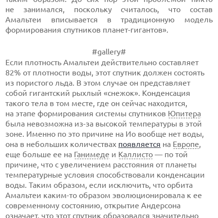
не занимался, поскольку считалось, что состав
Амальтеи вписывается в традиционную модель
формирования спутников
планет-гигантов
».
#gallery#
Если плотность Амальтеи действительно составляет
82% от плотности воды, этот спутник должен состоять
из пористого льда. В этом случае он представляет
собой гигантский рыхлый «снежок». Конденсация
такого тела в том месте, где он сейчас находится,
на этапе формирования системы спутников
Юпитера
была невозможна
из-за
высокой температуры в этой
зоне. Именно по это причине на Ио вообще нет воды,
она в небольших количествах
появляется
на
Европе
,
еще больше ее на
Ганимеде
и
Каллисто
— по той
причине, что с увеличением расстояния от планеты
температурные условия способствовали конденсации
воды. Таким образом, если исключить, что орбита
Амальтеи
каким-то
образом эволюционировала к ее
современному состоянию, открытие Андерсона
означает, что этот спутник образовался значительно