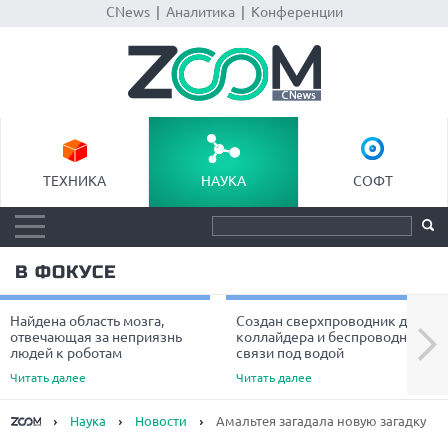
CNews
|
Аналитика
|
Конференции
ТЕХНИКА
НАУКА
СОФТ
В ФОКУСЕ
Найдена область мозга,
Создан сверхпроводник для
Next
отвечающая за неприязнь
коллайдера и беспроводной
людей к роботам
связи под водой
Читать далее
Читать далее
Наука
Новости
Амальтея загадала новую загадку