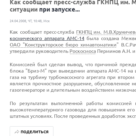
Как сообщает пресс-служба ГКНПЦ им. М
ситуации
при запуске...
24.04.2008, ЧТ, 10:48, Мск
Как сообщает пресс-служба
ГКНПЦ им. М.В.Хруничев
космического аппарата АМС-14
была создана Межве
ОАО "Конструкторское бюро химавтоматики
" В.С.Р
утвердили руководитель
Роскосмоса
Перминов А.Н. 
Комиссией был сделан вывод, что причиной прежд
блока "Бриз-М" при выведении аппарата АМС-14 на 
газа на турбину турбонасосного агрегата при втор
является прочностное разрушение, обусловленное н
газогенераторе и длительным воздействием низкочаст
По результатам выполненной работы комиссией 
высокотемпературного газовода для повышения его
штатных условиях. После проведенных доработок эксп
ПОДЕЛИТЬСЯ