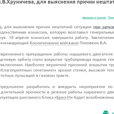
.В.Хруничева, для выяснения причин нешта
Авиация и космос
Тех
а
, для выяснения причин нештатной ситуации
при запус
домственная комиссия, которую возглавил генеральны
ачук. 10 апреля комиссия завершила работу. Заключени
и командующий
Космическими войсками
Поповкин В.А.
евременного прекращения работы маршевого двигателя 
целевую орбиту стало вскрытие трубопровода подачи ге
ом включении. Наиболее вероятной причиной вскрытия т
еблагоприятным сочетанием эрозии стенки, высокой тем
отных пульсаций в газовом тракте.
предложено разработать и внедрить мероприятия по
 длительной прочности в режиме работы маршевого дви
луатация разгонного блока «
Бриз-М
» будет возобновлена
Р