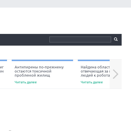
иг
Антипирены по-прежнему
Найдена область мозга,
ым
остаются токсичной
отвечающая за неприязнь
Next
проблемой жилищ
людей к роботам
Читать далее
Читать далее