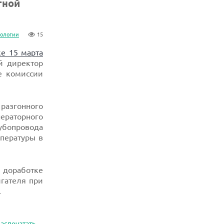
тной
нологии
15
ке 15 марта
й директор
е комиссии
разгонного
нераторного
рубопровода
пературы в
 доработке
гателя при
.
аспечатать