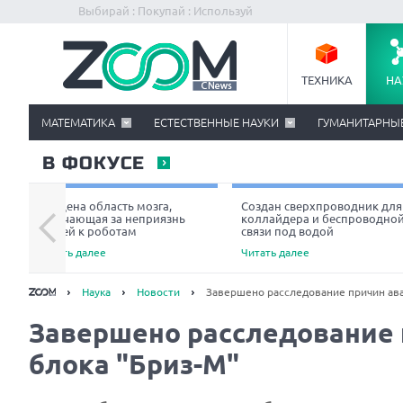
Выбирай : Покупай : Используй
ТЕХНИКА
НА
МАТЕМАТИКА
ЕСТЕСТВЕННЫЕ НАУКИ
ГУМАНИТАРНЫ
В ФОКУСЕ
Найдена область мозга,
Создан сверхпроводник для
отвечающая за неприязнь
коллайдера и беспроводно
людей к роботам
связи под водой
Читать далее
Читать далее
Наука
Новости
Завершено расследование причин ава
Завершено расследование 
блока "Бриз-М"