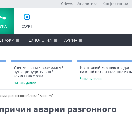
CNews
|
Аналитика
|
Конференции
УКА
СОФТ
Е НАУКИ
ТЕХНОЛОГИИ
АРМИЯ
Ученые нашли возможный
Квантовый компьютер дост
й
путь принудительной
важной вехи и стал полезн
«очистки» мозга
Читать далее
Читать далее
рии разгонного блока "Бриз-М"
причин аварии разгонного