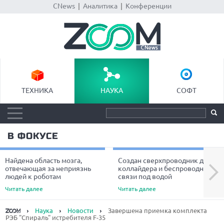
CNews
|
Аналитика
|
Конференции
ТЕХНИКА
НАУКА
СОФТ
В ФОКУСЕ
Найдена область мозга,
Создан сверхпроводник для
Next
отвечающая за неприязнь
коллайдера и беспроводной
людей к роботам
связи под водой
Читать далее
Читать далее
Наука
Новости
Завершена приемка комплекта
РЭБ "Спираль" истребителя F-35