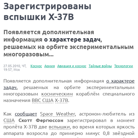
Зарегистрированы
вспышки X-37B
Появляется дополнительная
информация
о характере задач
,
решаемых на орбите экспериментальным
многоразовым...
27.05.2010, ЧТ,
Космос
Армия
Авиация и космос
Тайные войны
Технологии
19:57, Мск
Появляется дополнительная информация
о характере
задач
, решаемых на орбите экспериментальным
многоразовым
космическим
кораблём специального
назначения
ВВС США
X-37B
.
Как
сообщает
Space Weather
, астроном-любитель из
США
Скотт Фергюссон
зарегистрировал в момент
пролёта Х-37В две
вспышки
, во время которых яркость
аппарата возросла до примерно минус 0,8 звёздной