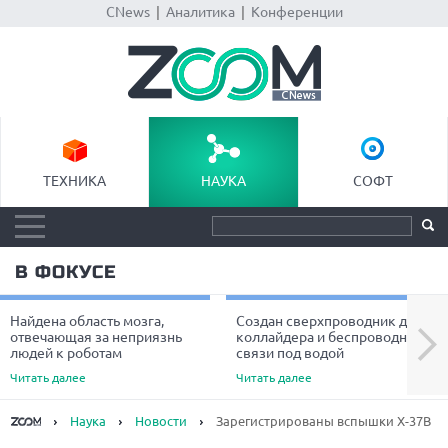
CNews
|
Аналитика
|
Конференции
ТЕХНИКА
НАУКА
СОФТ
В ФОКУСЕ
Найдена область мозга,
Создан сверхпроводник для
Next
отвечающая за неприязнь
коллайдера и беспроводной
людей к роботам
связи под водой
Читать далее
Читать далее
Наука
Новости
Зарегистрированы вспышки X-37B