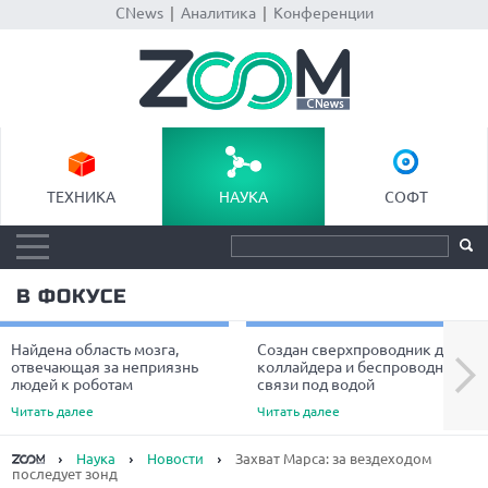
CNews
|
Аналитика
|
Конференции
ТЕХНИКА
НАУКА
СОФТ
В ФОКУСЕ
Найдена область мозга,
Создан сверхпроводник для
Next
отвечающая за неприязнь
коллайдера и беспроводной
людей к роботам
связи под водой
Читать далее
Читать далее
Наука
Новости
Захват Марса: за вездеходом
последует зонд