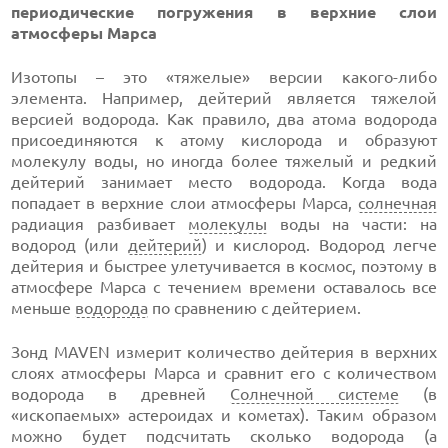
периодические погружения в верхние слои
атмосферы Марса
Изотопы – это «тяжелые» версии какого-либо
элемента. Например, дейтерий является тяжелой
версией водорода. Как правило, два атома водорода
присоединяются к атому кислорода и образуют
молекулу воды, но иногда более тяжелый и редкий
дейтерий занимает место водорода. Когда вода
попадает в верхние слои атмосферы Марса,
солнечная
радиация разбивает
молекулы
воды на части: на
водород (или
дейтерий
) и кислород. Водород легче
дейтерия и быстрее улетучивается в космос, поэтому в
атмосфере Марса с течением времени оставалось все
меньше
водорода
по сравнению с дейтерием.
Зонд MAVEN измерит количество дейтерия в верхних
слоях атмосферы Марса и сравнит его с количеством
водорода в древней
Солнечной системе
(в
«ископаемых» астероидах и кометах). Таким образом
можно будет подсчитать сколько водорода (а