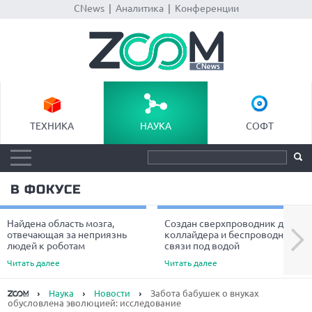
CNews
|
Аналитика
|
Конференции
ТЕХНИКА
НАУКА
СОФТ
В ФОКУСЕ
Найдена область мозга,
Создан сверхпроводник для
Next
отвечающая за неприязнь
коллайдера и беспроводной
людей к роботам
связи под водой
Читать далее
Читать далее
Наука
Новости
Забота бабушек о внуках
обусловлена эволюцией: исследование