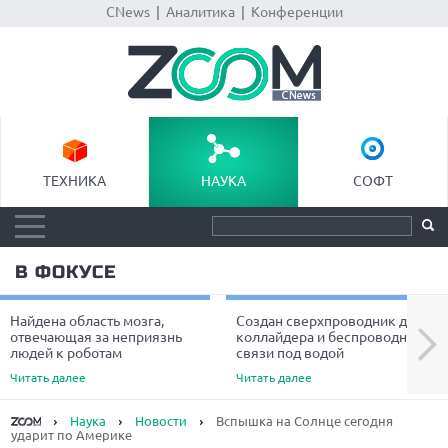
CNews
|
Аналитика
|
Конференции
ТЕХНИКА
НАУКА
СОФТ
В ФОКУСЕ
Найдена область мозга,
Создан сверхпроводник для
Next
отвечающая за неприязнь
коллайдера и беспроводной
людей к роботам
связи под водой
Читать далее
Читать далее
Наука
Новости
Вспышка на Солнце сегодня
ударит по Америке