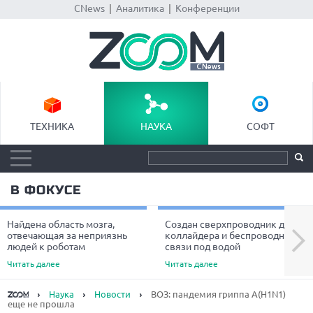
CNews
|
Аналитика
|
Конференции
ТЕХНИКА
НАУКА
СОФТ
В ФОКУСЕ
Найдена область мозга,
Создан сверхпроводник для
Next
отвечающая за неприязнь
коллайдера и беспроводной
людей к роботам
связи под водой
Читать далее
Читать далее
Наука
Новости
ВОЗ: пандемия гриппа А(H1N1)
еще не прошла