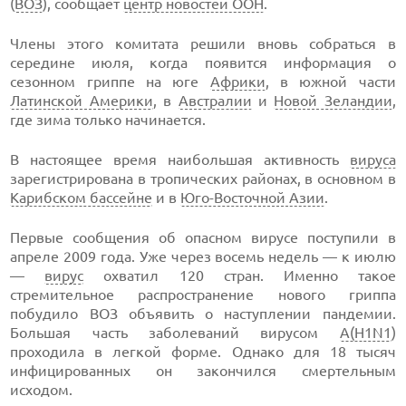
(
ВОЗ
), сообщает
центр новостей ООН
.
Члены этого комитата решили вновь собраться в
середине июля, когда появится информация о
сезонном гриппе на юге
Африки
, в южной части
Латинской Америки
, в
Австралии
и
Новой Зеландии
,
где зима только начинается.
В настоящее время наибольшая активность
вируса
зарегистрирована в тропических районах, в основном в
Карибском бассейне
и в
Юго-Восточной Азии
.
Первые сообщения об опасном вирусе поступили в
апреле 2009 года. Уже через восемь недель — к июлю
—
вирус
охватил 120 стран. Именно такое
стремительное распространение нового гриппа
побудило ВОЗ объявить о наступлении пандемии.
Большая часть заболеваний вирусом
А(H1N1
)
проходила в легкой форме. Однако для 18 тысяч
инфицированных он закончился смертельным
исходом.