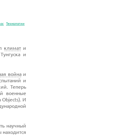
мос
Технологии
ил
климат
и
Тунгуска и
ная война
и
спытаний и
ий. Теперь
ий военные
Objects). И
дународной
ть научный
ы находится