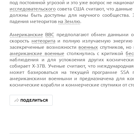
под постоянной угрозой и это уже вопрос не национа
исследовательского
совета США считают, что данные
должны быть доступны для научного сообщества. 
падения метеоритов
на Землю
.
Американские
ВВС
предполагают обмен данными о б
скорость
метеорита
и полную излучаемую энергию в
засекреченные возможности
военных
спутников, но 
американские военные
столкнулись с критикой
бес
наблюдения и для успокоения других космически
собирает X-37B. Ученые считают, что международн
может базироваться на текущей программе SSA
американскими военными и предназначена для конт
космические корабли и коммерческие спутники от ст
ПОДЕЛИТЬСЯ