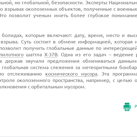
льной, но глобальной, безопасности. Эксперты Националь
 о взрывах околоземных объектов, полученные с военных
Это позволит ученым иметь более глубокое понимание
олидах, которые включают: дату, время, место и высо
зрыва. Суть состоит в обмене информацией, которая н
позволит получить глобальные данные по интересующей 
пилотного
шаттла
X-37B
. Одна из его задач – ведение 
х держав звучали предложения обмениваться данным
ая глобальная система слежения за метеоритными бомба
 по отслеживанию
космического мусора
. Эта программ
роля околоземного пространства, например, с целью о
олкновения с орбитальным мусором.
Р