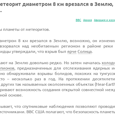
етеорит диаметром 8 км врезался в Землю,
.
ВВС
Армия
Авиация и кос
ы планеты от метеоритов.
иаметром 8 км врезался в Землю, возможно, он измен
взорвался над необитаемым регионом в районе реки 
видцы утверждали, что взрыв был
ярче
Солнца
.
дают на Землю довольно редко. Но затем началась
холод
пионов
, предназначенных для отслеживания ядерных и
чно обнаруживали взрывы болидов, похожих на тунгусск
асто – несколько раз в год. На протяжении десятилет
других так называемых околоземных объектах (Near-Earth 
ривают возможность создания открытой совместной меж
ной основе.
зывает, что спутниковые наблюдения позволяют проводи
 источниками. ВВС США полагают, что безопасность планет