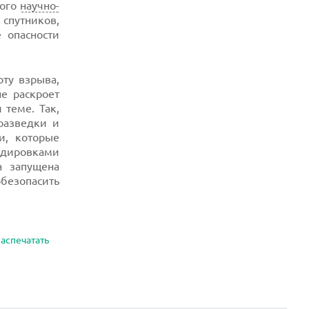
ного
научно-
 спутников,
 опасности
ту взрыва,
е раскроет
теме. Так,
разведки и
и, которые
рдировками
а запущена
безопасить
аспечатать