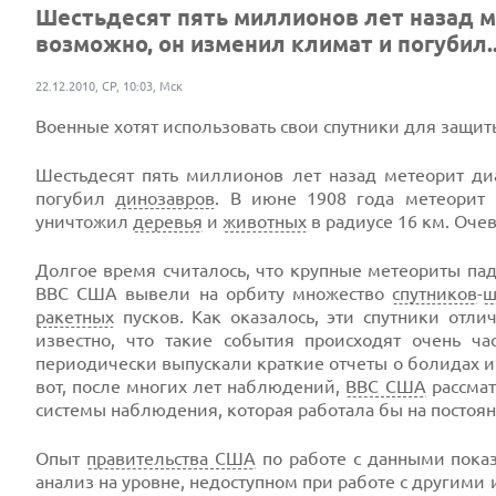
Шестьдесят пять миллионов лет назад м
возможно, он изменил климат и погубил..
22.12.2010, СР, 10:03, Мск
Военные хотят использовать свои спутники для защит
Шестьдесят пять миллионов лет назад метеорит д
погубил
динозавров
. В июне 1908 года метеорит 
уничтожил
деревья
и
животных
в радиусе 16 км. Оче
Долгое время считалось, что крупные метеориты па
ВВС США вывели на орбиту множество
спутников
-
ш
ракетных
пусков. Как оказалось, эти спутники отли
известно, что такие события происходят очень ч
периодически выпускали краткие отчеты о болидах и 
вот, после многих лет наблюдений,
ВВС США
рассмат
системы наблюдения, которая работала бы на постоян
Опыт
правительства США
по работе с данными пока
анализ на уровне, недоступном при работе с другими