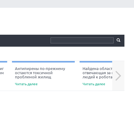
иг
Антипирены по-прежнему
Найдена область мозга,
ым
остаются токсичной
отвечающая за неприязнь
Next
проблемой жилищ
людей к роботам
Читать далее
Читать далее