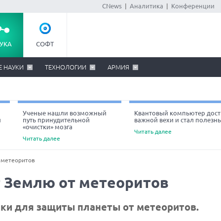
CNews
|
Аналитика
|
Конференции
УКА
СОФТ
Е НАУКИ
ТЕХНОЛОГИИ
АРМИЯ
Ученые нашли возможный
Квантовый компьютер дост
й
путь принудительной
важной вехи и стал полезн
«очистки» мозга
Читать далее
Читать далее
 метеоритов
 Землю от метеоритов
ики для защиты планеты от метеоритов.