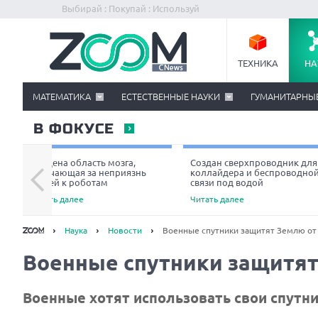
Выбирай : Покупай : Используй
ТЕХНИКА
НА
МАТЕМАТИКА
ЕСТЕСТВЕННЫЕ НАУКИ
ГУМАНИТАРНЫ
В ФОКУСЕ
Найдена область мозга,
Создан сверхпроводник для
отвечающая за неприязнь
коллайдера и беспроводно
людей к роботам
связи под водой
Читать далее
Читать далее
Наука
Новости
Военные спутники защитят Землю от
Военные спутники защитят
Военные хотят использовать свои спутн