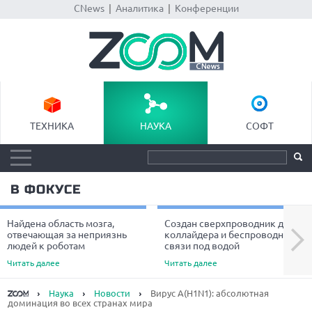
CNews
|
Аналитика
|
Конференции
ТЕХНИКА
НАУКА
СОФТ
В ФОКУСЕ
Найдена область мозга,
Создан сверхпроводник для
Next
отвечающая за неприязнь
коллайдера и беспроводной
людей к роботам
связи под водой
Читать далее
Читать далее
Наука
Новости
Вирус А(H1N1): абсолютная
доминация во всех странах мира