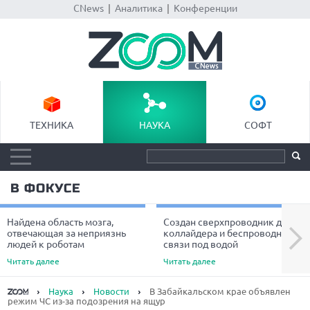
CNews
|
Аналитика
|
Конференции
ТЕХНИКА
НАУКА
СОФТ
В ФОКУСЕ
Найдена область мозга,
Создан сверхпроводник для
Next
отвечающая за неприязнь
коллайдера и беспроводной
людей к роботам
связи под водой
Читать далее
Читать далее
Наука
Новости
В Забайкальском крае объявлен
режим ЧС из-за подозрения на ящур