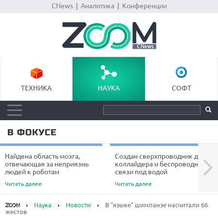
CNews
|
Аналитика
|
Конференции
ТЕХНИКА
НАУКА
СОФТ
В ФОКУСЕ
Найдена область мозга,
Создан сверхпроводник для
Next
отвечающая за неприязнь
коллайдера и беспроводной
людей к роботам
связи под водой
Читать далее
Читать далее
Наука
Новости
В "языке" шимпанзе насчитали 66
жестов