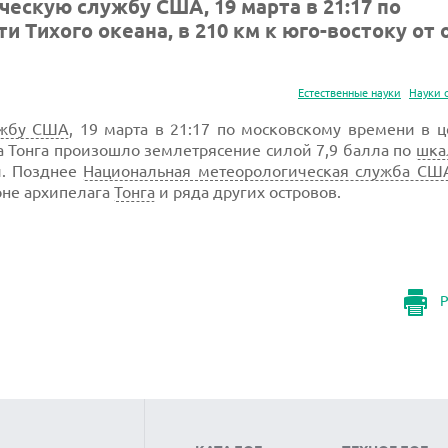
ческую службу США, 19 марта в 21:17 по
 Тихого океана, в 210 км к юго-востоку от 
Естественные науки
Науки 
ужбу США
, 19 марта в 21:17 по московскому времени в 
ова Тонга произошло землетрясение силой 7,9 балла по
шка
и. Позднее
Национальная метеорологическая служба СШ
оне архипелага
Тонга
и ряда других островов.
Р