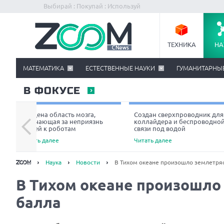
Выбирай : Покупай : Используй
ТЕХНИКА
НА
МАТЕМАТИКА
ЕСТЕСТВЕННЫЕ НАУКИ
ГУМАНИТАРНЫ
В ФОКУСЕ
Найдена область мозга,
Создан сверхпроводник для
отвечающая за неприязнь
коллайдера и беспроводно
людей к роботам
связи под водой
Читать далее
Читать далее
Наука
Новости
В Тихом океане произошло землетряс
В Тихом океане произошло 
балла