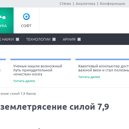
CNews
|
Аналитика
|
Конференции
УКА
СОФТ
Е НАУКИ
ТЕХНОЛОГИИ
АРМИЯ
Ученые нашли возможный
Квантовый компьютер дост
й
путь принудительной
важной вехи и стал полезн
«очистки» мозга
Читать далее
Читать далее
ение силой 7,9 балла
землетрясение силой 7,9