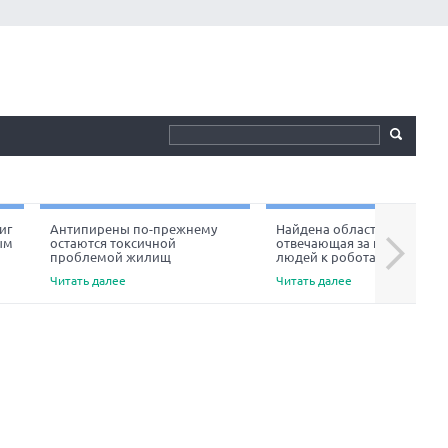
иг
Антипирены по-прежнему
Найдена область мозга,
ым
остаются токсичной
отвечающая за неприязнь
Next
проблемой жилищ
людей к роботам
Читать далее
Читать далее