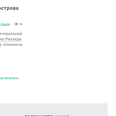
острова
о Земле
30
центральной
ле Рихтера
.
А
отменила
аспечатать