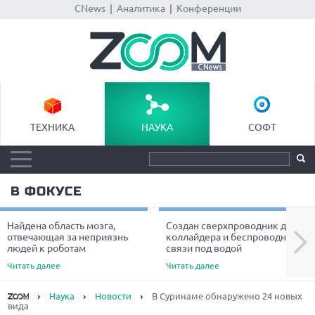
CNews
|
Аналитика
|
Конференции
ТЕХНИКА
НАУКА
СОФТ
В ФОКУСЕ
Найдена область мозга,
Создан сверхпроводник для
Next
отвечающая за неприязнь
коллайдера и беспроводной
людей к роботам
связи под водой
Читать далее
Читать далее
Наука
Новости
В Суринаме обнаружено 24 новых
вида