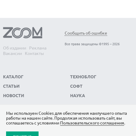
Сообщить об ошибке
Все права защищены ©1995 – 2026
Об издании
Реклама
Вакансии
Контакты
КАТАЛОГ
ТЕХНОБЛОГ
СТАТЬИ
СОФТ
НОВОСТИ
НАУКА
Мы используем Сookies для обеспечения наилучшего опыта
работы на нашем сайте. Продолжая использовать сайт, вы
ПОДПИШИТЕСЬ НА НАС
соглашаетесь с условиями
Пользовательского соглашения
.
ЯНДЕКС.ДЗЕН