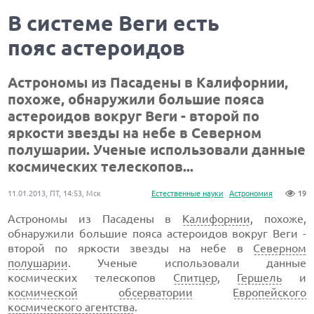
В системе Веги есть
пояс астероидов
Астрономы из Пасадены в Калифорнии,
похоже, обнаружили большие пояса
астероидов вокруг Веги - второй по
яркости звезды на небе в Северном
полушарии. Ученые использовали данные
космических телескопов...
11.01.2013, ПТ, 14:53, Мск
Естественные науки
Астрономия
19
Астрономы из Пасадены в
Калифорнии
, похоже,
обнаружили большие пояса астероидов вокруг Веги -
второй по яркости звезды на небе в
Северном
полушарии
. Ученые использовали данные
космических телескопов
Спитцер
,
Гершель
и
космической
обсерватории
Европейского
космического агентства
.