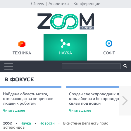
CNews
|
Аналитика
|
Конференции
ТЕХНИКА
НАУКА
СОФТ
В ФОКУСЕ
Найдена область мозга,
Создан сверхпроводник для
Next
отвечающая за неприязнь
коллайдера и беспроводной
людей к роботам
связи под водой
Читать далее
Читать далее
Наука
Новости
В системе Веги есть пояс
астероидов