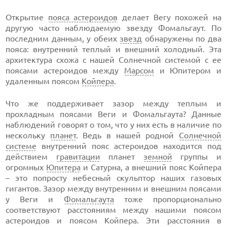
Открытие
пояса астероидов
делает Вегу похожей на
другую часто наблюдаемую звезду Фомальгаут. По
последним данным, у обеих
звезд
обнаружены по два
пояса: внутренний теплый и внешний холодный. Эта
архитектура схожа с нашей Солнечной системой с ее
поясами астероидов между
Марсом
и Юпитером и
удаленным поясом
Койпера
.
Что же поддерживает зазор между теплым и
прохладным поясами Веги и Фомальгаута? Данные
наблюдений говорят о том, что у них есть в наличие по
нескольку
планет
. Ведь в нашей родной
Солнечной
системе
внутренний пояс астероидов находится под
действием
гравитации
планет
земной
группы и
огромных
Юпитера
и Сатурна, а внешний пояс Койпера
– это попросту небесный скульптор наших газовых
гигантов. Зазор между внутренним и внешним поясами
у Веги и
Фомальгаута
тоже пропорционально
соответствуют расстояниям между нашими поясом
астероидов и поясом Койпера. Эти расстояния в