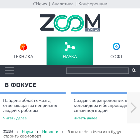
CNews
|
Аналитика
|
Конференции
ТЕХНИКА
НАУКА
СОФТ
В ФОКУСЕ
Найдена область мозга,
Создан сверхпроводник для
Next
отвечающая за неприязнь
коллайдера и беспроводной
людей к роботам
связи под водой
Читать далее
Читать далее
Наука
Новости
В штате Нью-Мексико будут
строить космопорт