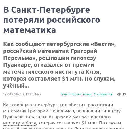
В Санкт-Петербурге
потеряли российского
математика
Как сообщают петербургские «Вести»,
российский математик Григорий
Перельман, решивший гипотезу
Пуанкаре, отказался от премии
математического института Клэя,
которая составляет $1 млн. По слухам,
учёный...
17.08.2006, ЧТ, 19:28, Мск
Гуманитарные науки
Социология
19
Как сообщают
петербургские
«Вести»,
российский
математик Григорий Перельман, решивший гипотезу
Пуанкаре, отказался от
премии математического
института Клэя
, которая составляет $1 млн. По слухам,
учёный так же не хочет принять
Филдсовскую премию
,