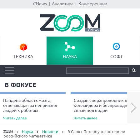
CNews
|
Аналитика
|
Конференции
ТЕХНИКА
НАУКА
СОФТ
В ФОКУСЕ
Найдена область мозга,
Создан сверхпроводник для
Next
отвечающая за неприязнь
коллайдера и беспроводной
людей к роботам
связи под водой
Читать далее
Читать далее
Наука
Новости
В Санкт-Петербурге потеряли
российского математика