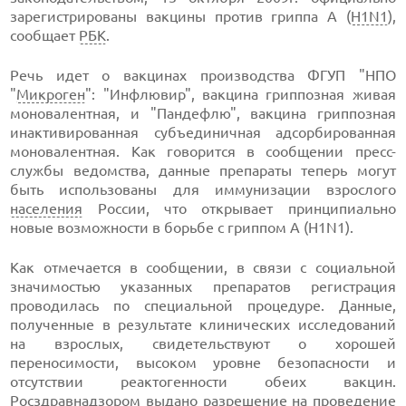
зарегистрированы вакцины против гриппа А (
H1N1
),
сообщает
РБК
.
Речь идет о вакцинах производства ФГУП "НПО
"
Микроген
": "Инфлювир", вакцина гриппозная живая
моновалентная, и "Пандефлю", вакцина гриппозная
инактивированная субъединичная адсорбированная
моновалентная. Как говорится в сообщении пресс-
службы ведомства, данные препараты теперь могут
быть использованы для иммунизации взрослого
населения
России, что открывает принципиально
новые возможности в борьбе с гриппом А (H1N1).
Как отмечается в сообщении, в связи с социальной
значимостью указанных препаратов регистрация
проводилась по специальной процедуре. Данные,
полученные в результате клинических исследований
на взрослых, свидетельствуют о хорошей
переносимости, высоком уровне безопасности и
отсутствии реактогенности обеих вакцин.
Росздравнадзором выдано разрешение на проведение