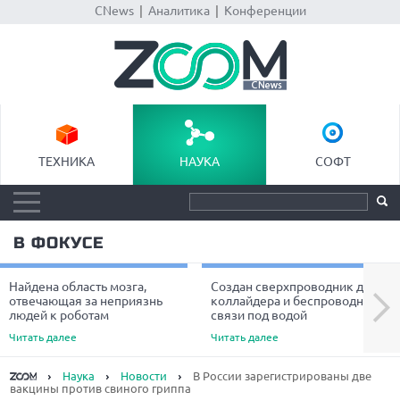
CNews
|
Аналитика
|
Конференции
ТЕХНИКА
НАУКА
СОФТ
В ФОКУСЕ
Найдена область мозга,
Создан сверхпроводник для
Next
отвечающая за неприязнь
коллайдера и беспроводной
людей к роботам
связи под водой
Читать далее
Читать далее
Наука
Новости
В России зарегистрированы две
вакцины против свиного гриппа