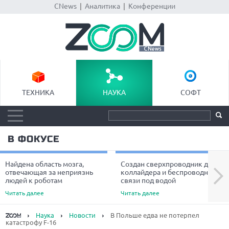
CNews
|
Аналитика
|
Конференции
ТЕХНИКА
НАУКА
СОФТ
В ФОКУСЕ
Найдена область мозга,
Создан сверхпроводник для
Next
отвечающая за неприязнь
коллайдера и беспроводной
людей к роботам
связи под водой
Читать далее
Читать далее
Наука
Новости
В Польше едва не потерпел
катастрофу F-16