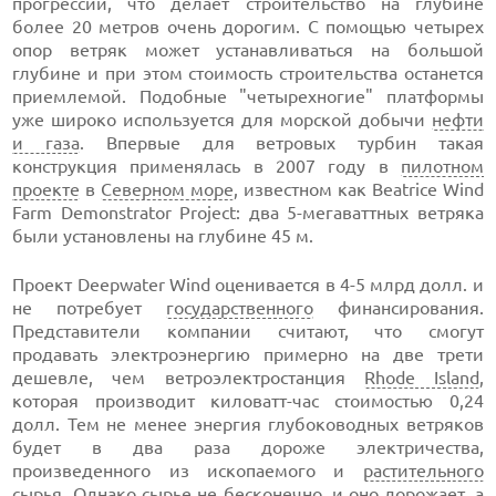
прогрессии, что делает строительство на глубине
более 20 метров очень дорогим. С помощью четырех
опор ветряк может устанавливаться на большой
глубине и при этом стоимость строительства останется
приемлемой. Подобные "четырехногие" платформы
уже широко используется для морской добычи
нефти
и газа
. Впервые для ветровых турбин такая
конструкция применялась в 2007 году в
пилотном
проекте
в
Северном море
, известном как Beatrice Wind
Farm Demonstrator Project: два 5-мегаваттных ветряка
были установлены на глубине 45 м.
Проект Deepwater Wind оценивается в 4-5 млрд долл. и
не потребует
государственного
финансирования.
Представители компании считают, что смогут
продавать электроэнергию примерно на две трети
дешевле, чем ветроэлектростанция
Rhode Island
,
которая производит киловатт-час стоимостью 0,24
долл. Тем не менее энергия глубоководных ветряков
будет в два раза дороже электричества,
произведенного из ископаемого и
растительного
сырья. Однако сырье не бесконечно, и оно дорожает, а