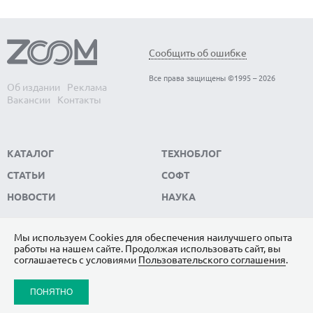
Сообщить об ошибке
Все права защищены ©1995 – 2026
Об издании
Реклама
Вакансии
Контакты
КАТАЛОГ
ТЕХНОБЛОГ
СТАТЬИ
СОФТ
НОВОСТИ
НАУКА
Мы используем Сookies для обеспечения наилучшего опыта
работы на нашем сайте. Продолжая использовать сайт, вы
ПОДПИШИТЕСЬ НА НАС
соглашаетесь с условиями
Пользовательского соглашения
.
ЯНДЕКС.ДЗЕН
ПОНЯТНО
ВКОНТАКТЕ