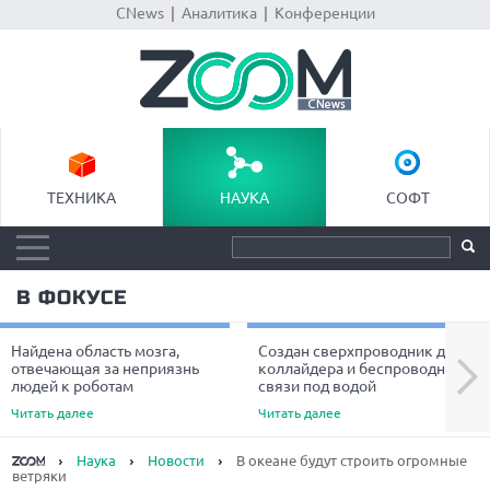
CNews
|
Аналитика
|
Конференции
ТЕХНИКА
НАУКА
СОФТ
В ФОКУСЕ
Найдена область мозга,
Создан сверхпроводник для
Next
отвечающая за неприязнь
коллайдера и беспроводной
людей к роботам
связи под водой
Читать далее
Читать далее
Наука
Новости
В океане будут строить огромные
ветряки