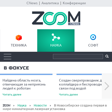
CNews
|
Аналитика
|
Конференции
ТЕХНИКА
НАУКА
СОФТ
В ФОКУСЕ
Найдена область мозга,
Создан сверхпроводник для
Next
отвечающая за неприязнь
коллайдера и беспроводной
людей к роботам
связи под водой
Читать далее
Читать далее
Наука
Новости
В Новосибирске создана первая в
мире миниатюрная лазерная установка