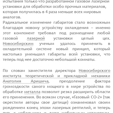
испытания только что разработанной газовой лазерной
установки для обработки особо прочных материалов,
которая получилась в 4 раза меньше всех мировых
аналогов.
Радикальное изменение габаритов стало возможным
благодаря новому устройству охлаждения – именно
этот компонент требовал под размещение любой
газовой
лазерной
установки целый цех.
Новосибирским
ученым удалось применить в
охладительной системе новый принцип, который
настолько уменьшил габариты всей установки, что
теперь под нее достаточно небольшой комнаты.
По словам заместителя директора
Новосибирского
института теоретической и прикладной механики
Анатолия Аришича
, преодоление фактора
громоздкости самого мощного в мире устройства по
обработке
металла
позволит резко расширить области
его применения. Во всяком случае, «Газовый СО-2» (так
окрестили авторы свое детище) ознаменовал своим
рождением конец эпохи лазерных рептилий, и теперь
путь к небольшим и даже мобильным установкам,